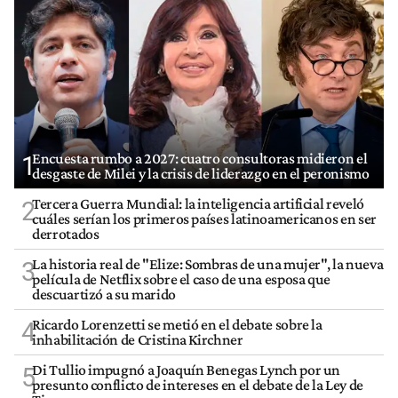
Encuesta rumbo a 2027: cuatro consultoras midieron el
1
desgaste de Milei y la crisis de liderazgo en el peronismo
Tercera Guerra Mundial: la inteligencia artificial reveló
2
cuáles serían los primeros países latinoamericanos en ser
derrotados
La historia real de "Elize: Sombras de una mujer", la nueva
3
película de Netflix sobre el caso de una esposa que
descuartizó a su marido
Ricardo Lorenzetti se metió en el debate sobre la
4
inhabilitación de Cristina Kirchner
Di Tullio impugnó a Joaquín Benegas Lynch por un
5
presunto conflicto de intereses en el debate de la Ley de