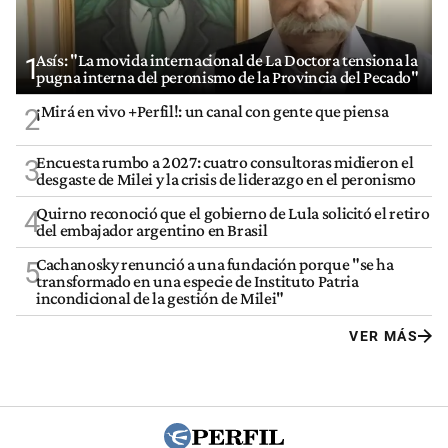
Asís: "La movida internacional de La Doctora tensiona la
1
pugna interna del peronismo de la Provincia del Pecado"
¡Mirá en vivo +Perfil!: un canal con gente que piensa
2
Encuesta rumbo a 2027: cuatro consultoras midieron el
3
desgaste de Milei y la crisis de liderazgo en el peronismo
Quirno reconoció que el gobierno de Lula solicitó el retiro
4
del embajador argentino en Brasil
Cachanosky renunció a una fundación porque "se ha
5
transformado en una especie de Instituto Patria
incondicional de la gestión de Milei"
VER MÁS