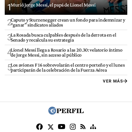
Murió Jorge Messi, el papá de Lionel Messi
1
Caputo y Sturzenegger crean un fondo para indemnizar y
2
“ganar” sindicatos aliados
La Rosada busca culpables después de la derrota en el
3
Senado y recalcula su estrategia
Lionel Messi llega a Rosario a las 20.30: velatorio íntimo
4
de Jorge Messi, sin acceso al público
Los aviones F 16 sobrevolarán el centro porteño y el lunes
5
participarán de la celebración de la Fuerza Aérea
VER MÁS