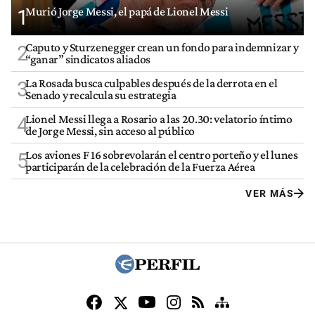
Murió Jorge Messi, el papá de Lionel Messi
1
Caputo y Sturzenegger crean un fondo para indemnizar y
2
“ganar” sindicatos aliados
La Rosada busca culpables después de la derrota en el
3
Senado y recalcula su estrategia
Lionel Messi llega a Rosario a las 20.30: velatorio íntimo
4
de Jorge Messi, sin acceso al público
Los aviones F 16 sobrevolarán el centro porteño y el lunes
5
participarán de la celebración de la Fuerza Aérea
VER MÁS