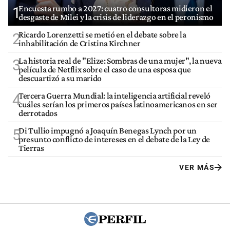
Encuesta rumbo a 2027: cuatro consultoras midieron el
1
desgaste de Milei y la crisis de liderazgo en el peronismo
Ricardo Lorenzetti se metió en el debate sobre la
2
inhabilitación de Cristina Kirchner
La historia real de "Elize: Sombras de una mujer", la nueva
3
película de Netflix sobre el caso de una esposa que
descuartizó a su marido
Tercera Guerra Mundial: la inteligencia artificial reveló
4
cuáles serían los primeros países latinoamericanos en ser
derrotados
Di Tullio impugnó a Joaquín Benegas Lynch por un
5
presunto conflicto de intereses en el debate de la Ley de
Tierras
VER MÁS