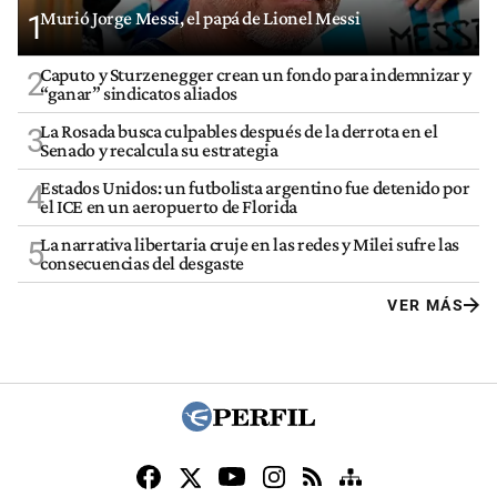
Murió Jorge Messi, el papá de Lionel Messi
1
Caputo y Sturzenegger crean un fondo para indemnizar y
2
“ganar” sindicatos aliados
La Rosada busca culpables después de la derrota en el
3
Senado y recalcula su estrategia
Estados Unidos: un futbolista argentino fue detenido por
4
el ICE en un aeropuerto de Florida
La narrativa libertaria cruje en las redes y Milei sufre las
5
consecuencias del desgaste
VER MÁS