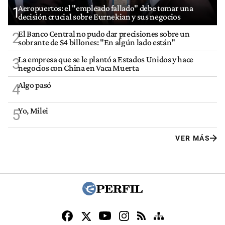
Aeropuertos: el "empleado fallado" debe tomar una
1
decisión crucial sobre Eurnekian y sus negocios
El Banco Central no pudo dar precisiones sobre un
2
sobrante de $4 billones: "En algún lado están"
La empresa que se le plantó a Estados Unidos y hace
3
negocios con China en Vaca Muerta
Algo pasó
4
Yo, Milei
5
VER MÁS