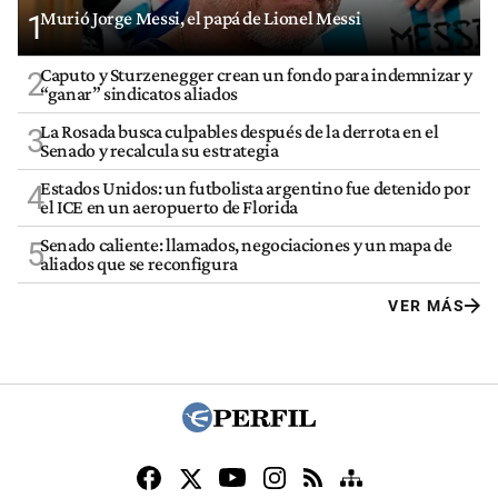
Murió Jorge Messi, el papá de Lionel Messi
1
Caputo y Sturzenegger crean un fondo para indemnizar y
2
“ganar” sindicatos aliados
La Rosada busca culpables después de la derrota en el
3
Senado y recalcula su estrategia
Estados Unidos: un futbolista argentino fue detenido por
4
el ICE en un aeropuerto de Florida
Senado caliente: llamados, negociaciones y un mapa de
5
aliados que se reconfigura
VER MÁS