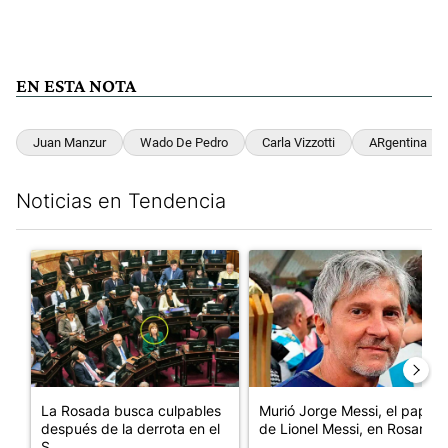
EN ESTA NOTA
Juan Manzur
Wado De Pedro
Carla Vizzotti
ARgentina
Noticias en Tendencia
Este listado muestra los artículos con más comentarios en los últim
Un artículo de tendencia con el título "La Rosada busca culpabl
Un artículo de tendencia con e
La Rosada busca culpables
Murió Jorge Messi, el papá
después de la derrota en el
de Lionel Messi, en Rosario
S...