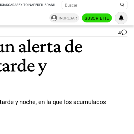
ICIAS
CARAS
EXITOÍNA
PERFIL BRASIL
INGRESAR
SUSCRIBITE
4
Te
un alerta de
en
Ba
Bl
tarde y
|
AF
 tarde y noche, en la que los acumulados