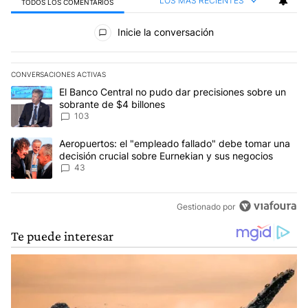
LOS MÁS RECIENTES
TODOS LOS COMENTARIOS
Todos los comentarios
Inicie la conversación
CONVERSACIONES ACTIVAS
Este listado muestra los artículos con más comentarios en los últim
Un artículo de tendencia con el título "El Banco Central no pudo 
El Banco Central no pudo dar precisiones sobre un
sobrante de $4 billones
103
Un artículo de tendencia con el título "Aeropuertos: el "empleado
Aeropuertos: el "empleado fallado" debe tomar una
decisión crucial sobre Eurnekian y sus negocios
43
Gestionado por