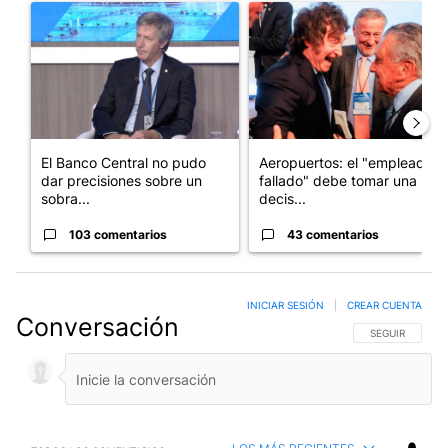
Un artículo de tendencia con el título "El Banco Central no pud
Un artículo de tendencia con e
El Banco Central no pudo
Aeropuertos: el "empleado
dar precisiones sobre un
fallado" debe tomar una
sobra...
decis...
103 comentarios
43 comentarios
INICIAR SESIÓN
|
CREAR CUENTA
Conversación
SIGA ESTA CO
SEGUIR