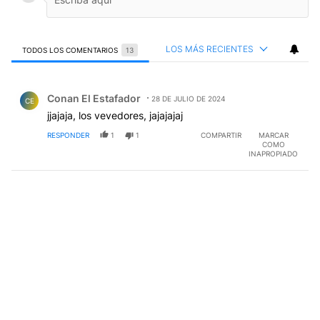
LOS MÁS RECIENTES
TODOS LOS COMENTARIOS
13
Todos los comentarios
Comentario de Conan El Estafador.
Conan El Estafador
28 DE JULIO DE 2024
CE
jjajaja, los vevedores, jajajajaj
RESPONDER
1
1
COMPARTIR
MARCAR
COMO
INAPROPIADO