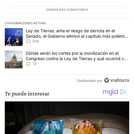
CARGAR MÁS COMENTARIOS
CONVERSACIONES ACTIVAS
Este listado muestra los artículos con más comentarios en los últim
Un artículo de tendencia con el título "Ley de Tierras: ante el ri
Ley de Tierras: ante el riesgo de derrota en el
Senado, el Gobierno eliminó el capítulo más polémico
del proyecto
319
Un artículo de tendencia con el título "Dónde serán los cortes por
Dónde serán los cortes por la movilización en el
Congreso contra la Ley de Tierras y qué ocurrirá con
el transporte público
13
Gestionado por