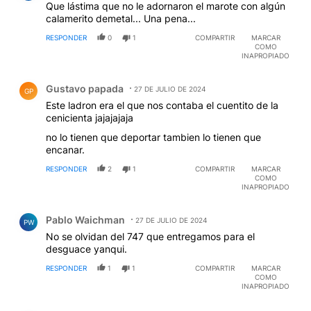
Que lástima que no le adornaron el marote con algún
calamerito demetal... Una pena...
RESPONDER
0
1
COMPARTIR
MARCAR
COMO
INAPROPIADO
Comentario de Gustavo papada.
Gustavo papada
27 DE JULIO DE 2024
GP
Este ladron era el que nos contaba el cuentito de la
cenicienta jajajajaja
no lo tienen que deportar tambien lo tienen que
encanar.
RESPONDER
2
1
COMPARTIR
MARCAR
COMO
INAPROPIADO
Comentario de Pablo Waichman.
Pablo Waichman
27 DE JULIO DE 2024
PW
No se olvidan del 747 que entregamos para el
desguace yanqui.
RESPONDER
1
1
COMPARTIR
MARCAR
COMO
INAPROPIADO
Comentario de Gustavo papada.