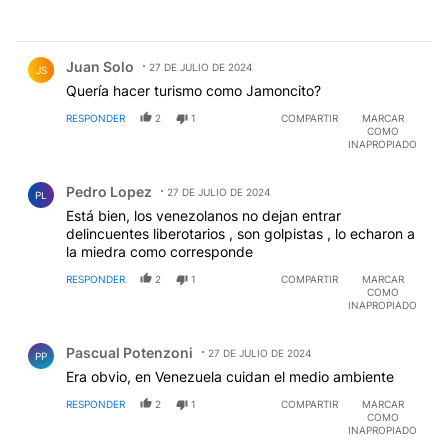
Comentario de Juan Solo.
Juan Solo
27 DE JULIO DE 2024
JS
Quería hacer turismo como Jamoncito?
RESPONDER
2
1
COMPARTIR
MARCAR
COMO
INAPROPIADO
Comentario de Pedro Lopez.
Pedro Lopez
27 DE JULIO DE 2024
PL
Está bien, los venezolanos no dejan entrar
delincuentes liberotarios , son golpistas , lo echaron a
la miedra como corresponde
RESPONDER
2
1
COMPARTIR
MARCAR
COMO
INAPROPIADO
Comentario de Pascual Potenzoni.
Pascual Potenzoni
27 DE JULIO DE 2024
PP
Era obvio, en Venezuela cuidan el medio ambiente
RESPONDER
2
1
COMPARTIR
MARCAR
COMO
INAPROPIADO