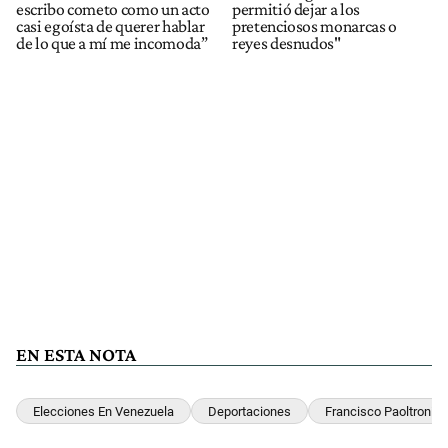
escribo cometo como un acto
permitió dejar a los
casi egoísta de querer hablar
pretenciosos monarcas o
de lo que a mí me incomoda”
reyes desnudos"
EN ESTA NOTA
Elecciones En Venezuela
Deportaciones
Francisco Paoltroni