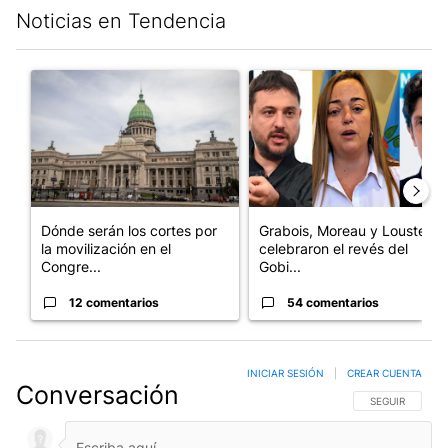
Noticias en Tendencia
Este listado muestra los artículos con más comentarios en los últim
Un artículo de tendencia con el título "Dónde serán los cortes p
Un artículo de tendencia con e
Dónde serán los cortes por
Grabois, Moreau y Lousteau
la movilización en el
celebraron el revés del
Congre...
Gobi...
12 comentarios
54 comentarios
INICIAR SESIÓN
|
CREAR CUENTA
Conversación
SIGA ESTA CO
SEGUIR