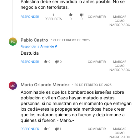
Palestina debe ser invadida lo antes posible. No se
negocia con terroristas.
1
RESPONDER
COMPARTIR
MARCAR
RESPUESTA
0
0
COMO
INAPROPIADO
Respuesta de Pablo Castro.
Pablo Castro
21 DE FEBRERO DE 2025
PC
Responder a
Armando V
Destuida
RESPONDER
0
0
COMPARTIR
MARCAR
COMO
INAPROPIADO
Comentario de Mario Orlando Méndez.
Mario Orlando Méndez
20 DE FEBRERO DE 2025
MO
Abominable es que los bombardeos israelíes sobre
población civil en Gaza hayan matado a estas
personas, si no muestran en el momento que entregan
los cadáveres la propaganda mentirosa hace creer
que los mataron quienes no fueron y deja inmune a
quienes si fueron.- Mario.-
RESPONDER
0
1
COMPARTIR
MARCAR
COMO
INAPROPIADO