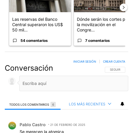
Las reservas del Banco
Dónde serán los cortes por
Central superaron los US$
la movilización en el
50 mil...
Congre...
54 comentarios
7 comentarios
INICIAR SESIÓN
|
CREAR CUENTA
Conversación
SIGA ESTA CO
SEGUIR
LOS MÁS RECIENTES
TODOS LOS COMENTARIOS
6
Todos los comentarios
Comentario de Pablo Castro.
Pablo Castro
21 DE FEBRERO DE 2025
PC
Se merecen la atomica