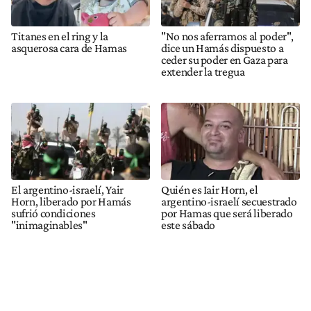
Titanes en el ring y la
"No nos aferramos al poder",
asquerosa cara de Hamas
dice un Hamás dispuesto a
ceder su poder en Gaza para
extender la tregua
El argentino-israelí, Yair
Quién es Iair Horn, el
Horn, liberado por Hamás
argentino-israelí secuestrado
sufrió condiciones
por Hamas que será liberado
"inimaginables"
este sábado