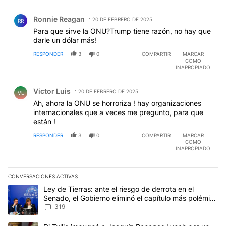
Comentario de Ronnie Reagan.
Ronnie Reagan
20 DE FEBRERO DE 2025
RR
Para que sirve la ONU?Trump tiene razón, no hay que
darle un dólar más!
RESPONDER
3
0
COMPARTIR
MARCAR
COMO
INAPROPIADO
Comentario de Victor Luis.
Victor Luis
20 DE FEBRERO DE 2025
VL
Ah, ahora la ONU se horroriza ! hay organizaciones
internacionales que a veces me pregunto, para que
están !
RESPONDER
3
0
COMPARTIR
MARCAR
COMO
INAPROPIADO
CONVERSACIONES ACTIVAS
Este listado muestra los artículos con más comentarios en los últim
Un artículo de tendencia con el título "Ley de Tierras: ante el ri
Ley de Tierras: ante el riesgo de derrota en el
Senado, el Gobierno eliminó el capítulo más polémico
del proyecto
319