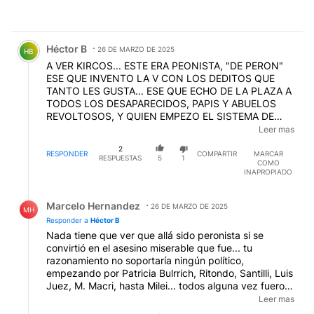
Comentario de Héctor B.
Héctor B
26 DE MARZO DE 2025
HB
A VER KIRCOS... ESTE ERA PEONISTA, "DE PERON"
ESE QUE INVENTO LA V CON LOS DEDITOS QUE
TANTO LES GUSTA... ESE QUE ECHO DE LA PLAZA A
TODOS LOS DESAPARECIDOS, PAPIS Y ABUELOS
REVOLTOSOS, Y QUIEN EMPEZO EL SISTEMA DE
DESAPARICIONES... QUE SE SIENTE SER TAN
Leer mas
PELLOTUDOS???? UN CUADRO ANALOGO A
2
USTEDES, SERIA VER A LAS VACAS GRITANDO "VIVA
RESPONDER
COMPARTIR
MARCAR
RESPUESTAS
5
1
COMO
EL FRIGORIFICO!!!"... OLUDOS, ADORAN A SUS
INAPROPIADO
VERDUGOS... SIN CLOACAS, SUB ALIMENTADOS Y
POSEEDORES DE UNA IGNORANCIA SUPINA...
Respuesta de Marcelo Hernandez.
DEBERIAN DAR LASTIMA, PERO COMO ADEMAS
Marcelo Hernandez
26 DE MARZO DE 2025
MH
INSULTAN, GENERAN RECHAZO... Y ESTAS
Responder a
Héctor B
ELECCIONES USAREMOS LA DAGA QUE ES EL VOTO,
Nada tiene que ver que allá sido peronista si se
QUE AFILARON USTEDES, PELLOTUDOS
EDITADO
convirtió en el asesino miserable que fue... tu
razonamiento no soportaría ningún político,
empezando por Patricia Bulrrich, Ritondo, Santilli, Luis
Juez, M. Macri, hasta Milei... todos alguna vez fueron
o estuvieron cerca de los peronistas y eso no hace
Leer mas
responsable al peronismo de sus errores y falencia...