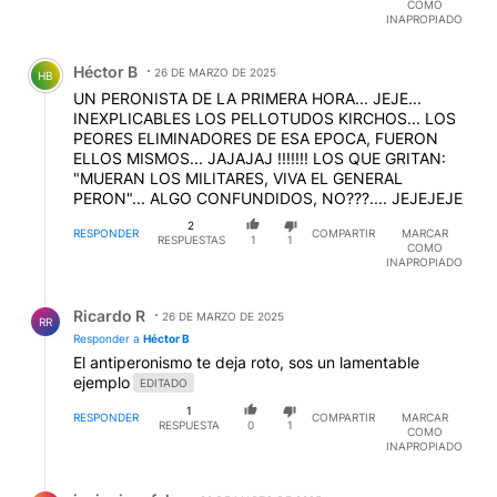
COMO
INAPROPIADO
Comentario de Héctor B.
Héctor B
26 DE MARZO DE 2025
HB
UN PERONISTA DE LA PRIMERA HORA... JEJE...
INEXPLICABLES LOS PELLOTUDOS KIRCHOS... LOS
PEORES ELIMINADORES DE ESA EPOCA, FUERON
ELLOS MISMOS... JAJAJAJ !!!!!!! LOS QUE GRITAN:
"MUERAN LOS MILITARES, VIVA EL GENERAL
PERON"... ALGO CONFUNDIDOS, NO???.... JEJEJEJE
2
RESPONDER
COMPARTIR
MARCAR
RESPUESTAS
1
1
COMO
INAPROPIADO
Respuesta de Ricardo R.
Ricardo R
26 DE MARZO DE 2025
RR
Responder a
Héctor B
El antiperonismo te deja roto, sos un lamentable
ejemplo
EDITADO
1
RESPONDER
COMPARTIR
MARCAR
RESPUESTA
0
1
COMO
INAPROPIADO
Respuesta de javier jacofsky.