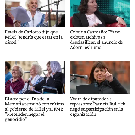
Estela de Carlotto dijo que
Cristina Caamaño: "Ya no
Milei "tendría que estar en la
existen archivos a
cárcel"
desclasificar, el anuncio de
Adorni es humo"
El acto por el Día de la
Visita de diputados a
Memoria terminó con críticas
represores: Patricia Bullrich
al gobierno de Milei y al FMI:
negó su participación en la
"Pretenden negar el
organización
genocidio"