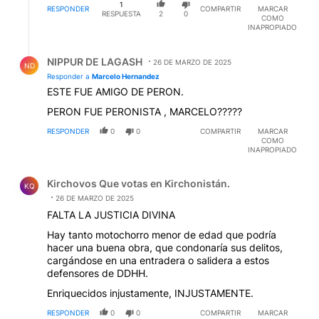
1
son las personas.
RESPONDER
COMPARTIR
MARCAR
RESPUESTA
2
0
COMO
INAPROPIADO
Respuesta de NIPPUR DE LAGASH.
NIPPUR DE LAGASH
26 DE MARZO DE 2025
ND
Responder a
Marcelo Hernandez
ESTE FUE AMIGO DE PERON.
PERON FUE PERONISTA , MARCELO?????
RESPONDER
0
0
COMPARTIR
MARCAR
COMO
INAPROPIADO
Comentario de Kirchovos Que votas en Kirchonistán..
Kirchovos Que votas en Kirchonistán.
KQ
26 DE MARZO DE 2025
FALTA LA JUSTICIA DIVINA
Hay tanto motochorro menor de edad que podría
hacer una buena obra, que condonaría sus delitos,
cargándose en una entradera o salidera a estos
defensores de DDHH.
Enriquecidos injustamente, INJUSTAMENTE.
RESPONDER
0
0
COMPARTIR
MARCAR