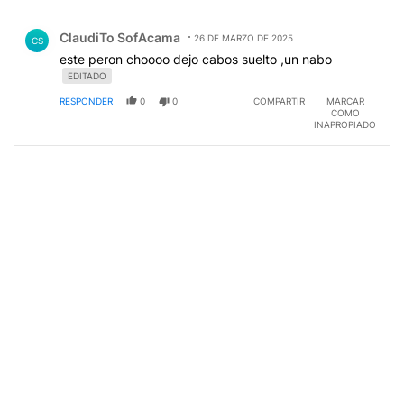
Todos los comentarios
Comentario de ClaudiTo SofAcama.
ClaudiTo SofAcama
26 DE MARZO DE 2025
CS
este peron choooo dejo cabos suelto ,un nabo
EDITADO
RESPONDER
0
0
COMPARTIR
MARCAR
COMO
INAPROPIADO