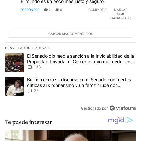
El mundo es un poco mas justo y seguro.
RESPONDER
2
0
COMPARTIR
MARCAR
COMO
INAPROPIADO
CARGAR MÁS COMENTARIOS
CONVERSACIONES ACTIVAS
Este listado muestra los artículos con más comentarios en los últim
Un artículo de tendencia con el título "El Senado dio media sanci
El Senado dio media sanción a la Inviolabilidad de la
Propiedad Privada: el Gobierno tuvo que ceder en la
Ley del Manejo del Fuego
133
Un artículo de tendencia con el título "Bullrich cerró su discurso e
Bullrich cerró su discurso en el Senado con fuertes
críticas al kirchnerismo y un feroz cruce con
Capitanich al que le gritó “¡cállate!”
27
Gestionado por