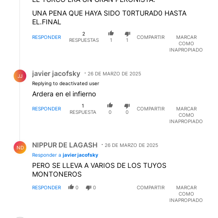
UNA PENA QUE HAYA SIDO T0RTURAD0 HASTA
EL.FINAL
2
RESPONDER
COMPARTIR
MARCAR
RESPUESTAS
1
1
COMO
INAPROPIADO
Respuesta de javier jacofsky.
javier jacofsky
26 DE MARZO DE 2025
JJ
Replying to deactivated user
Ardera en el infierno
1
RESPONDER
COMPARTIR
MARCAR
RESPUESTA
0
0
COMO
INAPROPIADO
Respuesta de NIPPUR DE LAGASH.
NIPPUR DE LAGASH
26 DE MARZO DE 2025
ND
Responder a
javier jacofsky
PERO SE LLEVA A VARIOS DE LOS TUYOS
MONTONEROS
RESPONDER
0
0
COMPARTIR
MARCAR
COMO
INAPROPIADO
Comentario de Sergio BELLINO.