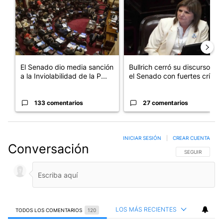
El Senado dio media sanción
Bullrich cerró su discurso en
a la Inviolabilidad de la P...
el Senado con fuertes crí...
133 comentarios
27 comentarios
INICIAR SESIÓN
|
CREAR CUENTA
Conversación
SIGA ESTA CO
SEGUIR
LOS MÁS RECIENTES
TODOS LOS COMENTARIOS
120