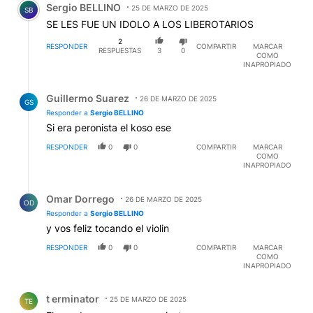
Sergio BELLINO
25 DE MARZO DE 2025
SB
SE LES FUE UN IDOLO A LOS LIBEROTARIOS
2
RESPONDER
COMPARTIR
MARCAR
RESPUESTAS
3
0
COMO
INAPROPIADO
Respuesta de Guillermo Suarez.
Guillermo Suarez
26 DE MARZO DE 2025
GS
Responder a
Sergio BELLINO
Si era peronista el koso ese
RESPONDER
0
0
COMPARTIR
MARCAR
COMO
INAPROPIADO
Respuesta de Omar Dorrego.
Omar Dorrego
26 DE MARZO DE 2025
OD
Responder a
Sergio BELLINO
y vos feliz tocando el violin
RESPONDER
0
0
COMPARTIR
MARCAR
COMO
INAPROPIADO
Comentario de t erminator.
t erminator
25 DE MARZO DE 2025
TE