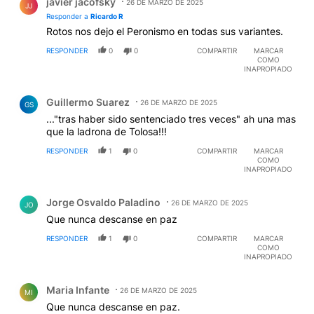
javier jacofsky
26 DE MARZO DE 2025
JJ
Responder a
Ricardo R
Rotos nos dejo el Peronismo en todas sus variantes.
RESPONDER
0
0
COMPARTIR
MARCAR
COMO
INAPROPIADO
Comentario de Guillermo Suarez.
Guillermo Suarez
26 DE MARZO DE 2025
GS
..."tras haber sido sentenciado tres veces" ah una mas
que la ladrona de Tolosa!!!
RESPONDER
1
0
COMPARTIR
MARCAR
COMO
INAPROPIADO
Comentario de Jorge Osvaldo Paladino.
Jorge Osvaldo Paladino
26 DE MARZO DE 2025
JO
Que nunca descanse en paz
RESPONDER
1
0
COMPARTIR
MARCAR
COMO
INAPROPIADO
Comentario de Maria Infante.
Maria Infante
26 DE MARZO DE 2025
MI
Que nunca descanse en paz.