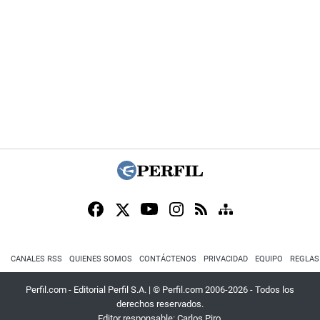
CANALES RSS
QUIENES SOMOS
CONTÁCTENOS
PRIVACIDAD
EQUIPO
REGLAS
Perfil.com - Editorial Perfil S.A.
| © Perfil.com 2006-2026 - Todos los
derechos reservados.
Editor responsable: Carlos Piro.