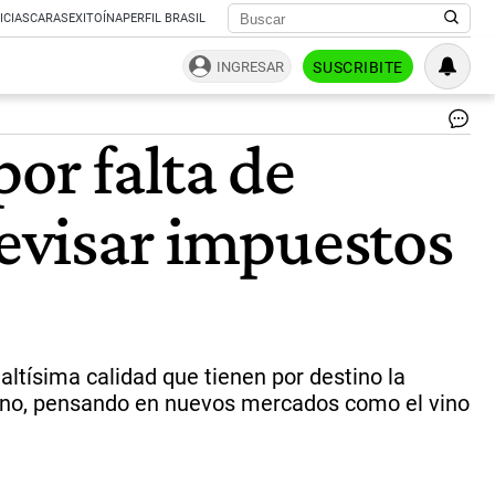
ICIAS
CARAS
EXITOÍNA
PERFIL BRASIL
INGRESAR
SUSCRIBITE
Al
or falta de
Vig
|
Ce
revisar impuestos
ltísima calidad que tienen por destino la
 Vino, pensando en nuevos mercados como el vino