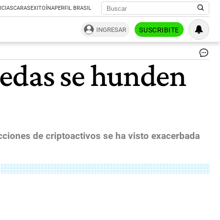
ICIAS
CARAS
EXITOÍNA
PERFIL BRASIL
INGRESAR
SUSCRIBITE
Ca
nedas se hunden
de
Bit
|
Ag
Sh
acciones de criptoactivos se ha visto exacerbada