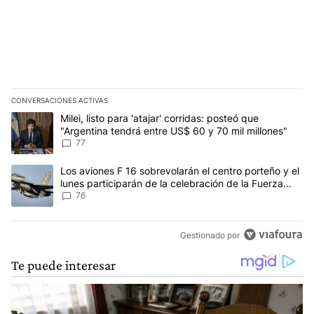
CONVERSACIONES ACTIVAS
Este listado muestra los artículos con más comentarios en los últim
Un artículo de tendencia con el título "Milei, listo para 'atajar' c
Milei, listo para 'atajar' corridas: posteó que
"Argentina tendrá entre US$ 60 y 70 mil millones"
77
Un artículo de tendencia con el título "Los aviones F 16 sobrevola
Los aviones F 16 sobrevolarán el centro porteño y el
lunes participarán de la celebración de la Fuerza
Aérea
76
Gestionado por