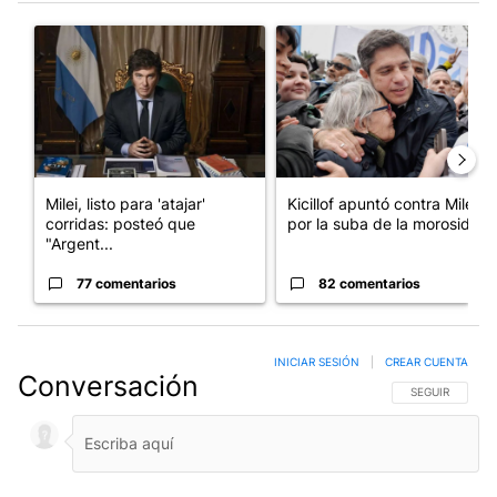
Este listado muestra los artículos con más comentarios en los últim
Un artículo de tendencia con el título "Milei, listo para 'atajar
Un artículo de tendencia con el
Milei, listo para 'atajar'
Kicillof apuntó contra Milei
corridas: posteó que
por la suba de la morosida...
"Argent...
77 comentarios
82 comentarios
INICIAR SESIÓN
|
CREAR CUENTA
Conversación
SIGA ESTA CO
SEGUIR