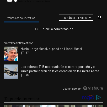
LOS MÁS RECIENTES
TODOS LOS COMENTARIOS
Todos los comentarios
Inicie la conversación
CONVERSACIONES ACTIVAS
Este listado muestra los artículos con más comentarios en los últimos 
Un artículo de tendencia con el título "Murió Jorge Messi, el papá de L
Murió Jorge Messi, el papá de Lionel Messi
67
Un artículo de tendencia con el título "Los aviones F 16 sobrevolarán el
Los aviones F 16 sobrevolarán el centro porteño y el
lunes participarán de la celebración de la Fuerza Aérea
56
Gestionado por