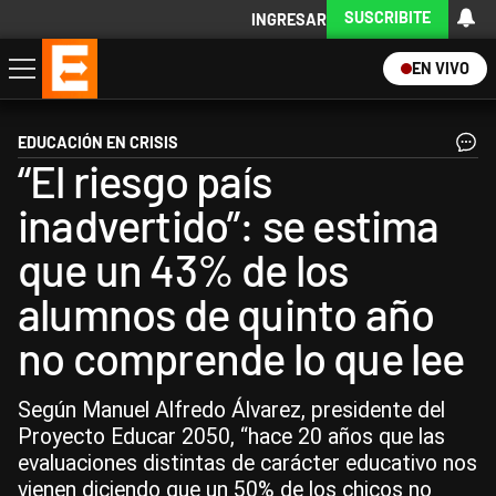
SUSCRIBITE
INGRESAR
EN VIVO
Economía
Política
Internacional
Actualidad
Descargá la App
EDUCACIÓN EN CRISIS
“El riesgo país
inadvertido”: se estima
que un 43% de los
alumnos de quinto año
no comprende lo que lee
Según Manuel Alfredo Álvarez, presidente del
Proyecto Educar 2050, “hace 20 años que las
evaluaciones distintas de carácter educativo nos
vienen diciendo que un 50% de los chicos no