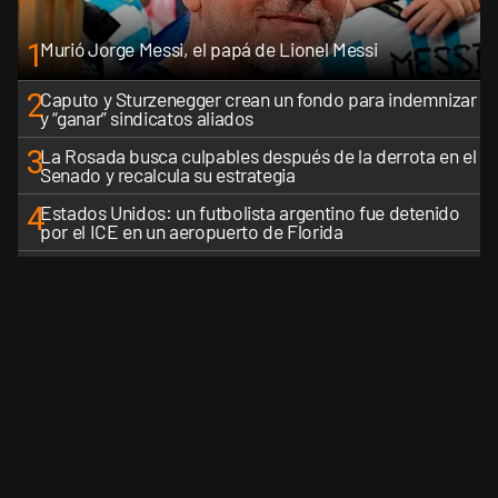
1
Murió Jorge Messi, el papá de Lionel Messi
2
Caputo y Sturzenegger crean un fondo para indemnizar
y “ganar” sindicatos aliados
3
La Rosada busca culpables después de la derrota en el
Senado y recalcula su estrategia
4
Estados Unidos: un futbolista argentino fue detenido
por el ICE en un aeropuerto de Florida
5
La narrativa libertaria cruje en las redes y Milei sufre las
consecuencias del desgaste
VER MÁS