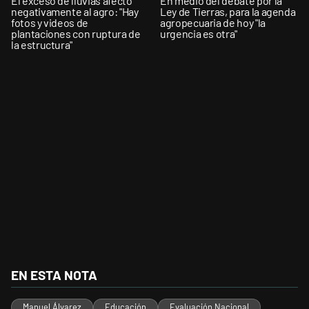
El exceso de lluvias afectó
En medio del debate por la
negativamente al agro: "Hay
Ley de Tierras, para la agenda
fotos y videos de
agropecuaria de hoy "la
plantaciones con ruptura de
urgencia es otra"
la estructura"
EN ESTA NOTA
Manuel Álvarez
Educación
Evaluación Nacional