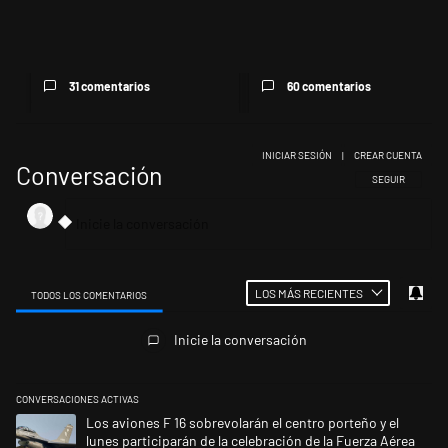
Milei, listo para 'atajar'
Los aviones F 16 sobrevolarán
corridas: posteó que "Argent...
el centro porteño y el lu...
31 comentarios
60 comentarios
INICIAR SESIÓN
|
CREAR CUENTA
Conversación
SIGA ESTA CONV
SEGUIR
LOS MÁS RECIENTES
TODOS LOS COMENTARIOS
Todos los comentarios
Inicie la conversación
CONVERSACIONES ACTIVAS
Este listado muestra los artículos con más comentarios en los últimos 
Un artículo de tendencia con el título "Los aviones F 16 sobrevolarán el
Los aviones F 16 sobrevolarán el centro porteño y el
lunes participarán de la celebración de la Fuerza Aérea