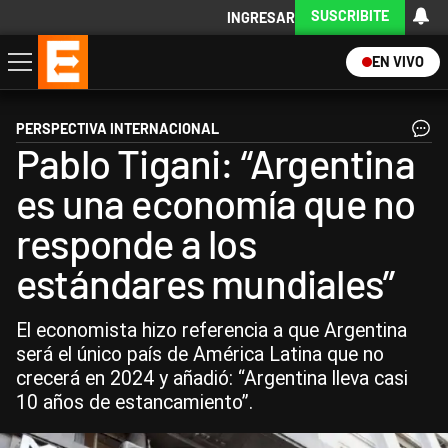
SUSCRIBITE
INGRESAR
EN VIVO
Economía
Política
Internacional
Actualidad
Descargá la App
PERSPECTIVA INTERNACIONAL
Pablo Tigani: “Argentina
es una economía que no
responde a los
estándares mundiales”
El economista hizo referencia a que Argentina
será el único país de América Latina que no
crecerá en 2024 y añadió: “Argentina lleva casi
10 años de estancamiento”.