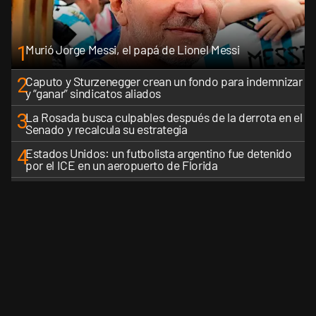
1
Murió Jorge Messi, el papá de Lionel Messi
2
Caputo y Sturzenegger crean un fondo para indemnizar
y “ganar” sindicatos aliados
3
La Rosada busca culpables después de la derrota en el
Senado y recalcula su estrategia
4
Estados Unidos: un futbolista argentino fue detenido
por el ICE en un aeropuerto de Florida
5
La narrativa libertaria cruje en las redes y Milei sufre las
consecuencias del desgaste
VER MÁS