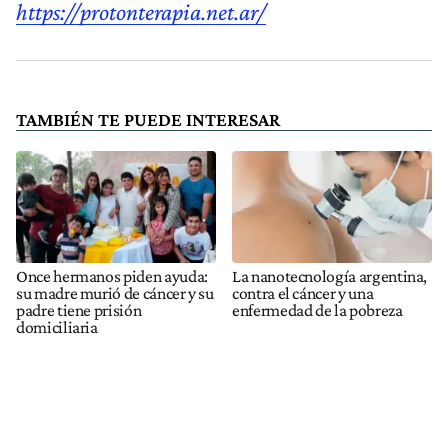
https://protonterapia.net.ar/
TAMBIÉN TE PUEDE INTERESAR
Once hermanos piden ayuda:
La nanotecnología argentina,
su madre murió de cáncer y su
contra el cáncer y una
padre tiene prisión
enfermedad de la pobreza
domiciliaria