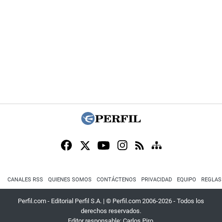
CANALES RSS
QUIENES SOMOS
CONTÁCTENOS
PRIVACIDAD
EQUIPO
REGLAS
Perfil.com - Editorial Perfil S.A.
| © Perfil.com 2006-2026 - Todos los
derechos reservados.
Editor responsable: Carlos Piro.