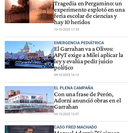
Tragedia en Pergamino: un
experimento explotó en una
feria escolar de ciencias y
hay 10 heridos
10-10-2025 17:33
EMERGENCIA PEDIÁTRICA
El Garrahan va a Olivos:
APyT exige a Milei aplicar la
ley y evalúa pedir juicio
político
09-10-2025 16:10
EL PLENA CAMPAÑA
Con una frase de Perón,
Adorni anunció obras en el
Garrahan
03-10-2025 13:07
CASO FRED MACHADO