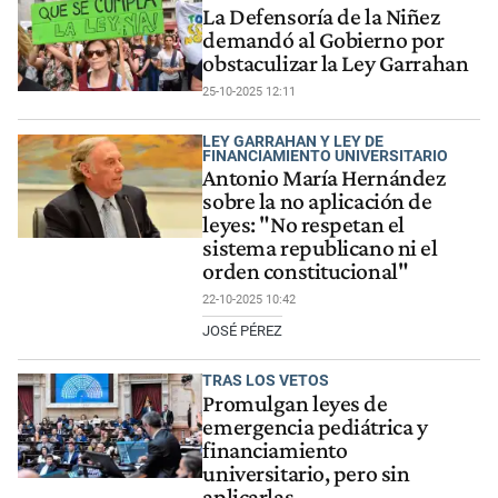
La Defensoría de la Niñez
demandó al Gobierno por
obstaculizar la Ley Garrahan
25-10-2025 12:11
LEY GARRAHAN Y LEY DE
FINANCIAMIENTO UNIVERSITARIO
Antonio María Hernández
sobre la no aplicación de
leyes: "No respetan el
sistema republicano ni el
orden constitucional"
22-10-2025 10:42
JOSÉ PÉREZ
TRAS LOS VETOS
Promulgan leyes de
emergencia pediátrica y
financiamiento
universitario, pero sin
aplicarlas