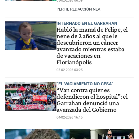
05-02-2026 06:39
PERFIL REDACCIÓN NEA
INTERNADO EN EL GARRAHAN
Habló la mamá de Felipe, el
nene de 2 años al que le
descubrieron un cáncer
avanzado mientras estaba
de vacaciones en
Florianópolis
05-02-2026 03:25
“EL VACIAMIENTO NO CESA”
“Van contra quienes
defendieron el hospital”: el
Garrahan denunció una
avanzada del Gobierno
04-02-2026 16:15