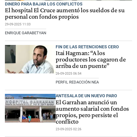
DINERO PARA BAJAR LOS CONFLICTOS
El hospital El Cruce aumentó los sueldos de su
personal con fondos propios
29-09-2025 11:03
ENRIQUE GARABETYAN
FIN DE LAS RETENCIONES CERO
Itai Hagman: “A los
productores los cagaron de
arriba de un puente”
26-09-2025 06:54
PERFIL REDACCIÓN NEA
ANTESALA DE UN NUEVO PARO
El Garrahan anunció un
aumento salarial con fondos
propios, pero persiste el
conflicto
23-09-2025 02:26