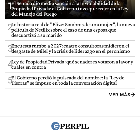
El Senado dio media sanción a la Inviolabilidad de la
1
Propiedad Privada: el Gobierno tuvo que ceder en la Ley
del Manejo del Fuego
La historia real de "Elize: Sombras de una mujer", la nueva
2
película de Netflix sobre el caso de una esposa que
descuartizó a su marido
Encuesta rumbo a 2027: cuatro consultoras midieron el
3
desgaste de Milei y la crisis de liderazgo en el peronismo
Ley de Propiedad Privada: qué senadores votaron a favor y
4
cuáles en contra
El Gobierno perdió la pulseada del nombre: la "Ley de
5
Tierras" se impuso en toda la conversación digital
VER MÁS