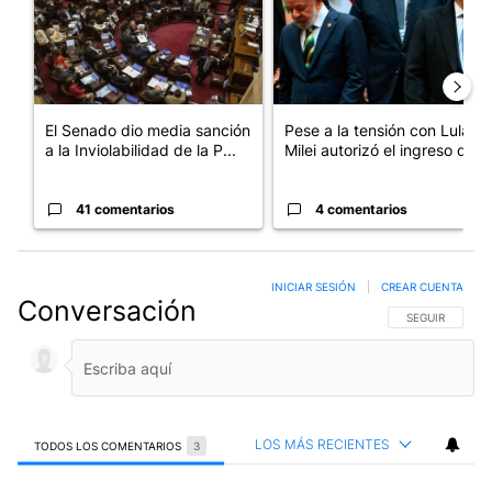
El Senado dio media sanción
Pese a la tensión con Lula,
a la Inviolabilidad de la P...
Milei autorizó el ingreso d...
41 comentarios
4 comentarios
INICIAR SESIÓN
|
CREAR CUENTA
Conversación
SIGA ESTA CO
SEGUIR
LOS MÁS RECIENTES
TODOS LOS COMENTARIOS
3
Todos los comentarios