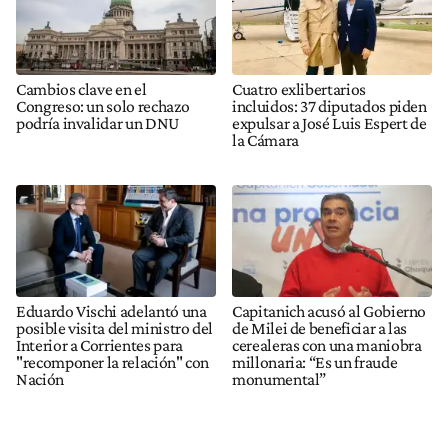
Cambios clave en el
Cuatro exlibertarios
Congreso: un solo rechazo
incluidos: 37 diputados piden
podría invalidar un DNU
expulsar a José Luis Espert de
la Cámara
Eduardo Vischi adelantó una
Capitanich acusó al Gobierno
posible visita del ministro del
de Milei de beneficiar a las
Interior a Corrientes para
cerealeras con una maniobra
"recomponer la relación" con
millonaria: “Es un fraude
Nación
monumental”