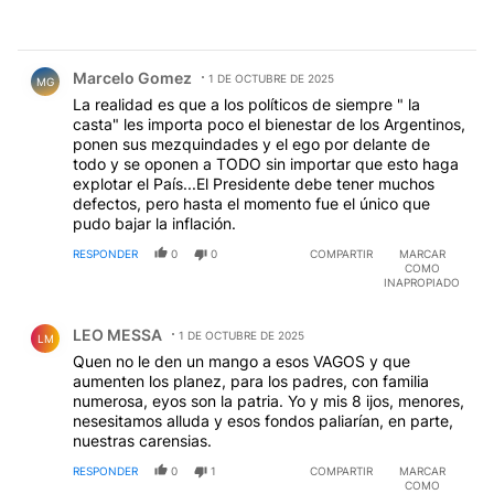
Comentario de Marcelo Gomez.
Marcelo Gomez
1 DE OCTUBRE DE 2025
MG
La realidad es que a los políticos de siempre " la
casta" les importa poco el bienestar de los Argentinos,
ponen sus mezquindades y el ego por delante de
todo y se oponen a TODO sin importar que esto haga
explotar el País...El Presidente debe tener muchos
defectos, pero hasta el momento fue el único que
pudo bajar la inflación.
RESPONDER
0
0
COMPARTIR
MARCAR
COMO
INAPROPIADO
Comentario de LEO MESSA.
LEO MESSA
1 DE OCTUBRE DE 2025
LM
Quen no le den un mango a esos VAGOS y que
aumenten los planez, para los padres, con familia
numerosa, eyos son la patria. Yo y mis 8 ijos, menores,
nesesitamos alluda y esos fondos paliarían, en parte,
nuestras carensias.
RESPONDER
0
1
COMPARTIR
MARCAR
COMO