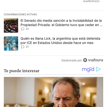
INAPROPIADO
CONVERSACIONES ACTIVAS
Este listado muestra los artículos con más comentarios en los últim
Un artículo de tendencia con el título "El Senado dio media sanció
El Senado dio media sanción a la Inviolabilidad de la
Propiedad Privada: el Gobierno tuvo que ceder en la
Ley del Manejo del Fuego
41
Un artículo de tendencia con el título "Quién es Iliana Lick, la 
Quién es Iliana Lick, la argentina que está detenida
por ICE en Estados Unidos desde hace un mes
21
Gestionado por