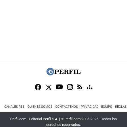
CANALES RSS
QUIENES SOMOS
CONTÁCTENOS
PRIVACIDAD
EQUIPO
REGLAS
Perfil.com - Editorial Perfil S.A.
| © Perfil.com 2006-2026 - Todos los
derechos reservados.