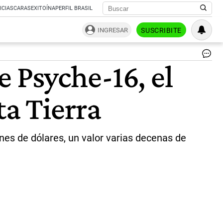
ICIAS
CARAS
EXITOÍNA
PERFIL BRASIL
INGRESAR
SUSCRIBITE
Ps
 Psyche-16, el
16:
la
NA
ta Tierra
exp
el
ast
qu
val
nes de dólares, un valor varias decenas de
má
qu
to
el
Pl
Tie
|
NA