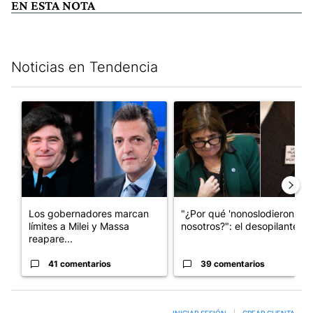
EN ESTA NOTA
Noticias en Tendencia
Este listado muestra los artículos con más comentarios en los últim
Un artículo de tendencia con el título "Los gobernadores marcan
Un artículo de tendencia con e
Los gobernadores marcan
"¿Por qué 'nonoslodieron' a
límites a Milei y Massa
nosotros?": el desopilante ...
reapare...
41 comentarios
39 comentarios
INICIAR SESIÓN
|
CREAR CUENTA