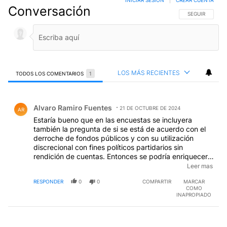
Conversación
SIGA ESTA CO
SEGUIR
LOS MÁS RECIENTES
TODOS LOS COMENTARIOS
1
Todos los comentarios
Comentario de Alvaro Ramiro Fuentes.
Alvaro Ramiro Fuentes
21 DE OCTUBRE DE 2024
AR
Estaría bueno que en las encuestas se incluyera
también la pregunta de si se está de acuerdo con el
derroche de fondos públicos y con su utilización
discrecional con fines políticos partidarios sin
rendición de cuentas. Entonces se podría enriquecer
el análisis y las conclusiones que, tal vez muy a la
Leer mas
ligera y tendenciosanente, se extraen de tales
RESPONDER
0
0
COMPARTIR
MARCAR
encuestas.
COMO
INAPROPIADO