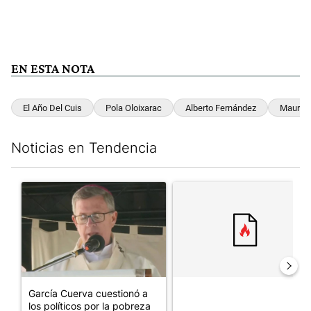
EN ESTA NOTA
El Año Del Cuis
Pola Oloixarac
Alberto Fernández
Maurici
Noticias en Tendencia
Este listado muestra los artículos con más comentarios en los últim
Un artículo de tendencia con el título "García Cuerva cuestionó 
Un artículo de tendencia con el
García Cuerva cuestionó a
los políticos por la pobreza