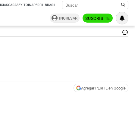
ICIAS
CARAS
EXITOÍNA
PERFIL BRASIL
INGRESAR
SUSCRIBITE
def
|
CE
Agregar PERFIL en Google