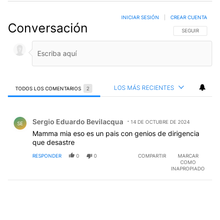
INICIAR SESIÓN
|
CREAR CUENTA
Conversación
SIGA ESTA CO
SEGUIR
LOS MÁS RECIENTES
TODOS LOS COMENTARIOS
2
Todos los comentarios
Comentario de Sergio Eduardo Bevilacqua.
Sergio Eduardo Bevilacqua
14 DE OCTUBRE DE 2024
SE
Mamma mia eso es un pais con genios de dirigencia
que desastre
RESPONDER
0
0
COMPARTIR
MARCAR
COMO
INAPROPIADO