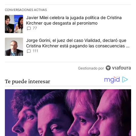
CONVERSACIONES ACTIVAS
Este listado muestra los artículos con más comentarios en los últim
Un artículo de tendencia con el título "Javier Milei celebra la jug
Javier Milei celebra la jugada política de Cristina
Kirchner que desgasta al peronismo
77
Un artículo de tendencia con el título "Jorge Gorini, el juez del
Jorge Gorini, el juez del caso Vialidad, declaró que
Cristina Kirchner está pagando las consecuencias de
cometer "un delito comprobado"
111
Gestionado por