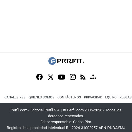
CANALES RSS
QUIENES SOMOS
CONTÁCTENOS
PRIVACIDAD
EQUIPO
REGLAS
Perfil.com - Editorial Perfil S.A.
| © Perfil.com 2006-2026 - Todos los
derechos reservados.
Editor responsable: Carlos Piro.
Registro de la propiedad intelectual RL-2024-31002957-APN-DNDA#MJ