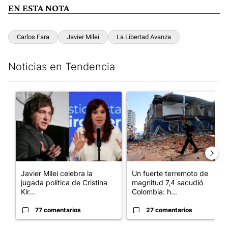
EN ESTA NOTA
Carlos Fara
Javier Milei
La Libertad Avanza
Noticias en Tendencia
Este listado muestra los artículos con más comentarios en los últim
Un artículo de tendencia con el título "Javier Milei celebra la j
Un artículo de tendencia con 
Javier Milei celebra la
Un fuerte terremoto de
jugada política de Cristina
magnitud 7,4 sacudió
Kir...
Colombia: h...
77 comentarios
27 comentarios