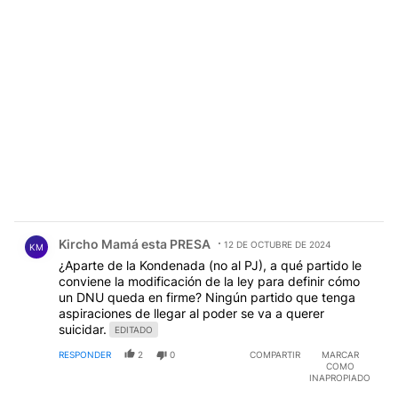
Comentario de Kircho Mamá esta PRESA.
Kircho Mamá esta PRESA
12 DE OCTUBRE DE 2024
KM
¿Aparte de la Kondenada (no al PJ), a qué partido le
conviene la modificación de la ley para definir cómo
un DNU queda en firme? Ningún partido que tenga
aspiraciones de llegar al poder se va a querer
suicidar.
EDITADO
RESPONDER
2
0
COMPARTIR
MARCAR
COMO
INAPROPIADO