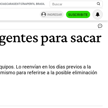
ICIAS
CARAS
EXITOÍNA
PERFIL BRASIL
INGRESAR
SUSCRIBITE
Zo
gentes para sacar
roj
Ar
y
Ban
do
de
los
eq
uipos. Lo reenvían en los días previos a la
má
emismo para referirse a la posible eliminación
co
en
la
act
|
Fo