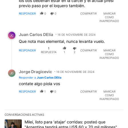
los dos deberían estar en la carcel y el actual presi
previo paso por el loquero también.
RESPONDER
0
0
COMPARTIR
MARCAR
COMO
INAPROPIADO
Comentario de Juan Carlos DElía.
Juan Carlos DElía
16 DE NOVIEMBRE DE 2024
JC
Que nota mas elemental, nunca levanta vuelo.
1
RESPONDER
COMPARTIR
MARCAR
RESPUESTA
1
2
COMO
INAPROPIADO
Respuesta de Jorge Dragicevic.
Jorge Dragicevic
16 DE NOVIEMBRE DE 2024
JD
Responder a
Juan Carlos DElía
contate algo piola vos
RESPONDER
1
0
COMPARTIR
MARCAR
COMO
INAPROPIADO
CONVERSACIONES ACTIVAS
Este listado muestra los artículos con más comentarios en los últim
Un artículo de tendencia con el título "Milei, listo para 'atajar' 
Milei, listo para 'atajar' corridas: posteó que
"Argentina tendrá entre US$ 60 y 70 mil millones"