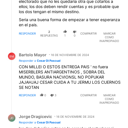
electorado que no les quedaria otra que cotarlos a
ellos; los dos deben rendir cuentas y es probable que
los dos tengan el mismo destino.
Seria una buena forma de empezar a tener esperanza
en el pais.
2
RESPONDER
COMPARTIR
MARCAR
RESPUESTAS
1
0
COMO
INAPROPIADO
Respuesta de Bartolo Mayor.
Bartolo Mayor
16 DE NOVIEMBRE DE 2024
BM
Responder a
Cesar Di Pascual
CON MILLEI O ESTOS ENTREGA PAIS ' no fuera
MISERBLERS ANTIARGENTINOS , SOBRA DEL
MUNDO, BASURA NACVIONSL NO POPUKAR
JAJAHJAJ CESAR CUIDA A TU JERMU LOS CUERNOS
SE NOTAN
RESPONDER
0
3
COMPARTIR
MARCAR
COMO
INAPROPIADO
Respuesta de Jorge Dragicevic.
Jorge Dragicevic
16 DE NOVIEMBRE DE 2024
JD
Responder a
Cesar Di Pascual