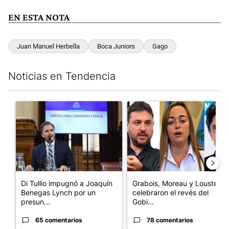
EN ESTA NOTA
Juan Manuel Herbella
Boca Juniors
Gago
Noticias en Tendencia
Este listado muestra los artículos con más comentarios en los últim
Un artículo de tendencia con el título "Di Tullio impugnó a Joa
Un artículo de tendencia con e
Di Tullio impugnó a Joaquín
Grabois, Moreau y Lousteau
Benegas Lynch por un
celebraron el revés del
presun...
Gobi...
65 comentarios
78 comentarios