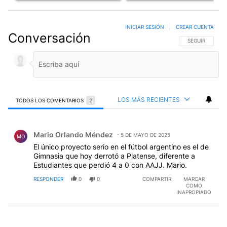
INICIAR SESIÓN
|
CREAR CUENTA
Conversación
SIGA ESTA CO
SEGUIR
LOS MÁS RECIENTES
TODOS LOS COMENTARIOS
2
Todos los comentarios
Comentario de Mario Orlando Méndez.
Mario Orlando Méndez
5 DE MAYO DE 2025
MO
El único proyecto serio en el fútbol argentino es el de
Gimnasia que hoy derrotó a Platense, diferente a
Estudiantes que perdió 4 a 0 con AAJJ. Mario.
RESPONDER
0
0
COMPARTIR
MARCAR
COMO
INAPROPIADO