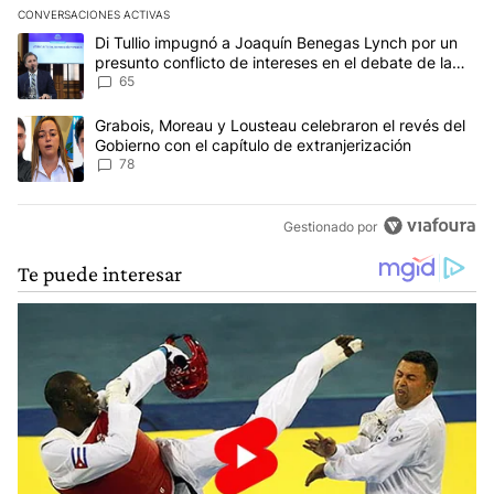
CONVERSACIONES ACTIVAS
Este listado muestra los artículos con más comentarios en los últim
Un artículo de tendencia con el título "Di Tullio impugnó a Joaqu
Di Tullio impugnó a Joaquín Benegas Lynch por un
presunto conflicto de intereses en el debate de la
Ley de Tierras
65
Un artículo de tendencia con el título "Grabois, Moreau y Lousteau
Grabois, Moreau y Lousteau celebraron el revés del
Gobierno con el capítulo de extranjerización
78
Gestionado por