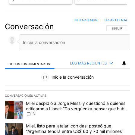
INICIAR SESIÓN
|
CREAR CUENTA
Conversación
SIGA ESTA CO
SEGUIR
LOS MÁS RECIENTES
TODOS LOS COMENTARIOS
Todos los comentarios
Inicie la conversación
CONVERSACIONES ACTIVAS
Este listado muestra los artículos con más comentarios en los últim
Un artículo de tendencia con el título "Milei despidió a Jorge Mes
Milei despidió a Jorge Messi y cuestionó a quienes
criticaron a Lionel: “Da vergüenza pensar que hubo
anti-Messi”
31
Un artículo de tendencia con el título "Milei, listo para 'atajar' 
Milei, listo para 'atajar' corridas: posteó que
"Argentina tendrá entre US$ 60 y 70 mil millones"