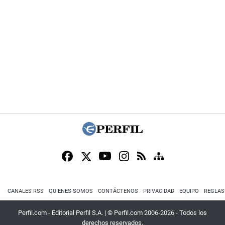
CANALES RSS
QUIENES SOMOS
CONTÁCTENOS
PRIVACIDAD
EQUIPO
REGLAS
Perfil.com - Editorial Perfil S.A.
| © Perfil.com 2006-2026 - Todos los
derechos reservados.