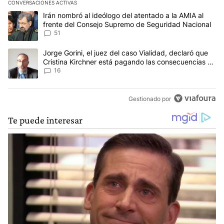
CONVERSACIONES ACTIVAS
Este listado muestra los artículos con más comentarios en los últim
Un artículo de tendencia con el título "Irán nombró al ideólogo d
Irán nombró al ideólogo del atentado a la AMIA al
frente del Consejo Supremo de Seguridad Nacional
51
Un artículo de tendencia con el título "Jorge Gorini, el juez del
Jorge Gorini, el juez del caso Vialidad, declaró que
Cristina Kirchner está pagando las consecuencias de
cometer "un delito comprobado"
16
Gestionado por