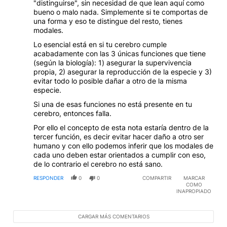
"distinguirse", sin necesidad de que lean aquí como
confucianos como “ren” y “Xiao”. Dicho esto, habría
bueno o malo nada. Simplemente si te comportas de
que preguntarse si la población busca identificarse
una forma y eso te distingue del resto, tienes
con los portadores de sus hábitus, que quizá no sean
modales.
los cortesanos.
Lo esencial está en si tu cerebro cumple
acabadamente con las 3 únicas funciones que tiene
(según la biología): 1) asegurar la supervivencia
propia, 2) asegurar la reproducción de la especie y 3)
evitar todo lo posible dañar a otro de la misma
especie.
Si una de esas funciones no está presente en tu
cerebro, entonces falla.
Por ello el concepto de esta nota estaría dentro de la
tercer función, es decir evitar hacer daño a otro ser
humano y con ello podemos inferir que los modales de
cada uno deben estar orientados a cumplir con eso,
de lo contrario el cerebro no está sano.
RESPONDER
0
0
COMPARTIR
MARCAR
COMO
INAPROPIADO
CARGAR MÁS COMENTARIOS