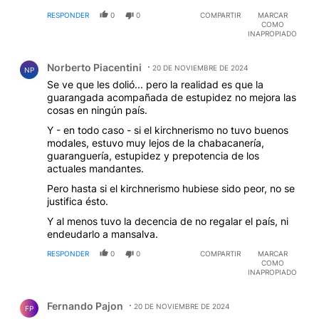
robo por parte de los gobiernos, patoterismo por
RESPONDER
0
0
COMPARTIR
MARCAR
parte de los sindicalistas, hipocresía por parte de los
COMO
periodistas.
INAPROPIADO
Comentario de Norberto Piacentini.
Norberto Piacentini
20 DE NOVIEMBRE DE 2024
NP
Se ve que les dolió... pero la realidad es que la
guarangada acompañada de estupidez no mejora las
cosas en ningún país.
Y - en todo caso - si el kirchnerismo no tuvo buenos
modales, estuvo muy lejos de la chabacanería,
guaranguería, estupidez y prepotencia de los
actuales mandantes.
Pero hasta si el kirchnerismo hubiese sido peor, no se
justifica ésto.
Y al menos tuvo la decencia de no regalar el país, ni
endeudarlo a mansalva.
RESPONDER
0
0
COMPARTIR
MARCAR
COMO
INAPROPIADO
Comentario de Fernando Pajon.
Fernando Pajon
20 DE NOVIEMBRE DE 2024
FP