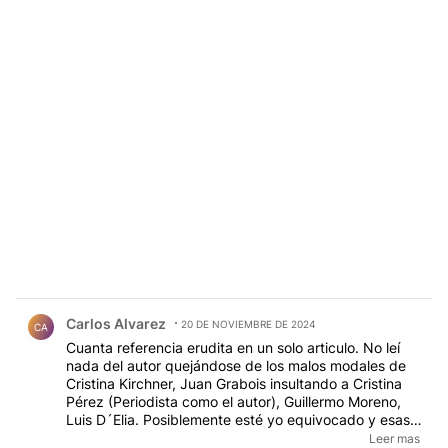
Comentario de Carlos Alvarez.
Carlos Alvarez
20 DE NOVIEMBRE DE 2024
CA
Cuanta referencia erudita en un solo articulo. No leí
nada del autor quejándose de los malos modales de
Cristina Kirchner, Juan Grabois insultando a Cristina
Pérez (Periodista como el autor), Guillermo Moreno,
Luis D´Elia. Posiblemente esté yo equivocado y esas
notas fueron escritas. Tampoco hay democracia con
Leer mas