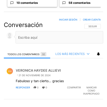
10 comentarios
58 comentarios
INICIAR SESIÓN
|
CREAR CUENTA
Conversación
SIGA ESTA CO
SEGUIR
LOS MÁS RECIENTES
TODOS LOS COMENTARIOS
32
Todos los comentarios
Comentario de VERONICA HAYDEE ALLIEVI.
VERONICA HAYDEE ALLIEVI
VH
21 DE NOVIEMBRE DE 2024
Fabuloso y tan cierto... gracias
RESPONDER
0
0
COMPARTIR
MARCAR
COMO
INAPROPIADO