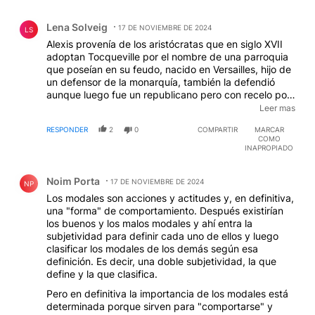
Comentario de Lena Solveig.
Lena Solveig
17 DE NOVIEMBRE DE 2024
LS
Alexis provenía de los aristócratas que en siglo XVII
adoptan Tocqueville por el nombre de una parroquia
que poseían en su feudo, nacido en Versailles, hijo de
un defensor de la monarquía, también la defendió
aunque luego fue un republicano pero con recelo por
las masas y la mediocridad, confiando más en las
Leer mas
élites educadas. “Cortesía” proviene de “corte” y
RESPONDER
2
0
COMPARTIR
MARCAR
quizá una buena lectura para comprender los
COMO
orígenes de los comportamientos “corteses” sean las
INAPROPIADO
obras de David Le Breton (Las pasiones ordinarias,
Comentario de Noim Porta.
cap. 3: la expresión social de las emociones) y
Noim Porta
Norbert Elías. Con Bourdieu podríamos pensar en
17 DE NOVIEMBRE DE 2024
NP
habitus de clase. Erasmo de Rotterdam,
Los modales son acciones y actitudes y, en definitiva,
especialmente en “Elogio de la locura” pondera más
una "forma" de comportamiento. Después existirían
que la cortesía, la tolerancia, aunque en su momento
los buenos y los malos modales y ahí entra la
no pudiera sosegar el ímpetu de Lutero. Quizá el
subjetividad para definir cada uno de ellos y luego
concepto más profundo sea el de “Li” de Confucio
clasificar los modales de los demás según esa
(Analectas), la actual palabra china para nominar la
definición. Es decir, una doble subjetividad, la que
cortesía es 礼貌 (limao) , pero “li” es más profundo,
define y la que clasifica.
excediendo lo político: respeto y deferencia, armonía
Pero en definitiva la importancia de los modales está
social, virtud interior, educación y autocultuvo, cultura
determinada porque sirven para "comportarse" y
y tradición; y se relaciona con otros conceptos