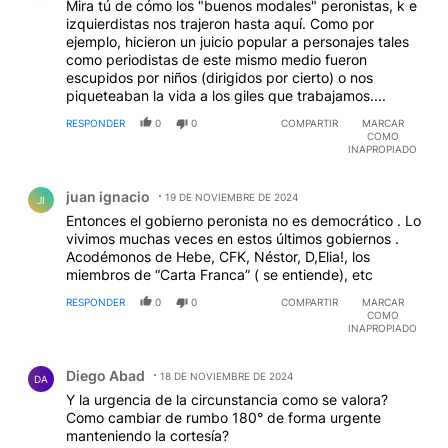
Mira tú de cómo los "buenos modales" peronistas, k e
izquierdistas nos trajeron hasta aquí. Como por
ejemplo, hicieron un juicio popular a personajes tales
como periodistas de este mismo medio fueron
escupidos por niños (dirigidos por cierto) o nos
piqueteaban la vida a los giles que trabajamos....
RESPONDER
0
0
COMPARTIR
MARCAR
COMO
INAPROPIADO
Comentario de juan ignacio.
juan ignacio
19 DE NOVIEMBRE DE 2024
JI
Entonces el gobierno peronista no es democrático . Lo
vivimos muchas veces en estos últimos gobiernos .
Acodémonos de Hebe, CFK, Néstor, D,Elia!, los
miembros de “Carta Franca” ( se entiende), etc
RESPONDER
0
0
COMPARTIR
MARCAR
COMO
INAPROPIADO
Comentario de Diego Abad.
Diego Abad
18 DE NOVIEMBRE DE 2024
DA
Y la urgencia de la circunstancia como se valora?
Como cambiar de rumbo 180° de forma urgente
manteniendo la cortesía?