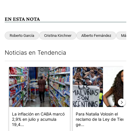
EN ESTA NOTA
Roberto García
Cristina Kirchner
Alberto Fernández
Máxim
Noticias en Tendencia
Este listado muestra los artículos con más comentarios en los últim
Un artículo de tendencia con el título "La inflación en CABA m
Un artículo de tendencia con e
La inflación en CABA marcó
Para Natalia Volosin el
2,9% en julio y acumula
reclamo de la Ley de Tierras
19,4...
ge...