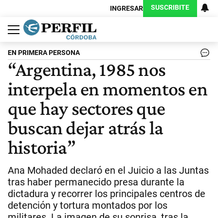
SUSCRIBITE
INGRESAR
Política
Economía
Judiciales
Sociedad
Cultura
Espectáculos
Deportes
Protagonistas
EN PRIMERA PERSONA
“Argentina, 1985 nos
interpela en momentos en
que hay sectores que
buscan dejar atrás la
historia”
Ana Mohaded declaró en el Juicio a las Juntas
tras haber permanecido presa durante la
dictadura y recorrer los principales centros de
detención y tortura montados por los
militares. La imagen de su sonrisa, tras la