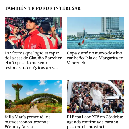
TAMBIÉN TE PUEDE INTERESAR
La víctima que logró escapar
Copa sumó un nuevo destino
de la casa de Claudio Barrelier
caribeño: Isla de Margarita en
el año pasado presenta
Venezuela
lesiones psicológicas graves
Villa María presentó los
El Papa León XIV en Córdoba:
nuevos íconos urbanos:
agenda confirmada para su
Fórum y Áurea
paso por la provincia