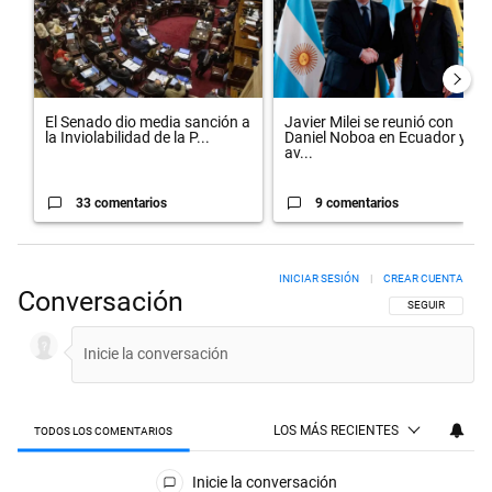
El Senado dio media sanción a
Javier Milei se reunió con
la Inviolabilidad de la P...
Daniel Noboa en Ecuador y
av...
33 comentarios
9 comentarios
INICIAR SESIÓN
|
CREAR CUENTA
Conversación
SIGA ESTA CON
SEGUIR
LOS MÁS RECIENTES
TODOS LOS COMENTARIOS
Todos los comentarios
Inicie la conversación