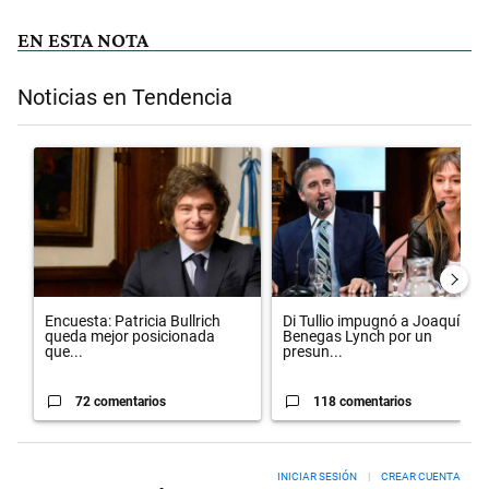
EN ESTA NOTA
Noticias en Tendencia
Este listado muestra los artículos con más comentarios en los últimos 
Un artículo de tendencia con el título "Encuesta: Patricia Bullrich
Un artículo de tendencia con el 
Encuesta: Patricia Bullrich
Di Tullio impugnó a Joaquín
queda mejor posicionada
Benegas Lynch por un
que...
presun...
72 comentarios
118 comentarios
INICIAR SESIÓN
|
CREAR CUENTA