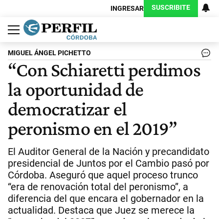
SUSCRIBITE
INGRESAR
Política
Economía
Judiciales
Sociedad
Cultura
Espectáculos
Deportes
Protagonistas
MIGUEL ÁNGEL PICHETTO
“Con Schiaretti perdimos
la oportunidad de
democratizar el
peronismo en el 2019”
El Auditor General de la Nación y precandidato
presidencial de Juntos por el Cambio pasó por
Córdoba. Aseguró que aquel proceso trunco
“era de renovación total del peronismo”, a
diferencia del que encara el gobernador en la
actualidad. Destaca que Juez se merece la