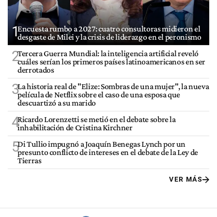
1
Encuesta rumbo a 2027: cuatro consultoras midieron el
desgaste de Milei y la crisis de liderazgo en el peronismo
2
Tercera Guerra Mundial: la inteligencia artificial reveló
cuáles serían los primeros países latinoamericanos en ser
derrotados
3
La historia real de "Elize: Sombras de una mujer", la nueva
película de Netflix sobre el caso de una esposa que
descuartizó a su marido
4
Ricardo Lorenzetti se metió en el debate sobre la
inhabilitación de Cristina Kirchner
5
Di Tullio impugnó a Joaquín Benegas Lynch por un
presunto conflicto de intereses en el debate de la Ley de
Tierras
VER MÁS