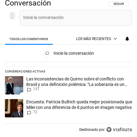
Conversación
SIGA ESTA CON
SEGUIR
LOS MÁS RECIENTES
TODOS LOS COMENTARIOS
Todos los comentarios
Inicie la conversación
CONVERSACIONES ACTIVAS
Este listado muestra los artículos con más comentarios en los últimos 
Un artículo de tendencia con el título "Las inconsistencias de Quirno s
Las inconsistencias de Quirno sobre el conflicto con
Brasil y una definición polémica: "La soberanía es un
137
concepto antiguo"
Un artículo de tendencia con el título "Encuesta: Patricia Bullrich qu
Encuesta: Patricia Bullrich queda mejor posicionada que
Milei con una diferencia de 8 puntos en imagen negativa
72
Gestionado por