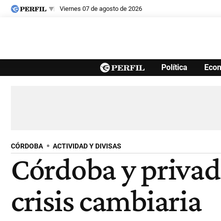
viernes 07 de agosto de 2026
Últimas noticias
Política
Eco
Inicio
Ahora
Opinión
Cultura
Arte
Educación
Videos
Córdoba
Reperfilar
Diario del Juicio
CÓRDOBA
ACTIVIDAD Y DIVISAS
Córdoba y privad
crisis cambiaria