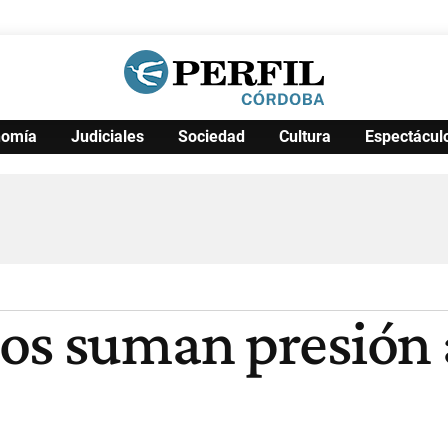
nomía
Judiciales
Sociedad
Cultura
Espectácul
Política
Pymes
Salud
Internacional
Clima
Deportes
Business
Noticias
Caras
os suman presión 