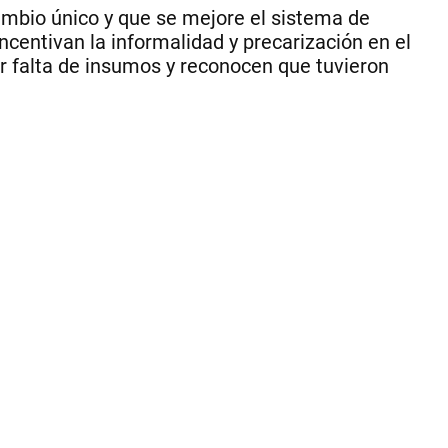
int
cambio único y que se mejore el sistema de
otr
centivan la informalidad y precarización en el
ve
r falta de insumos y reconocen que tuvieron
se
vio
af
po
la
fal
de
in
im
|
Ce