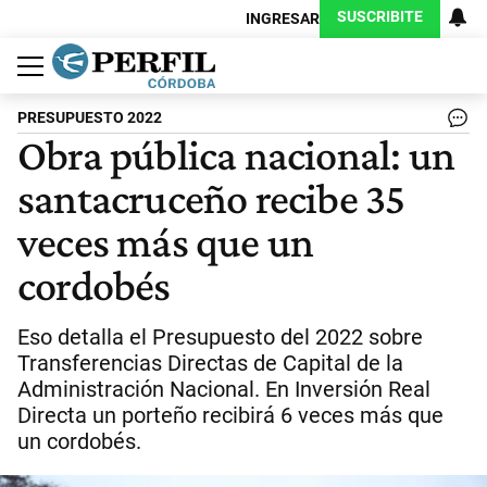
SUSCRIBITE
INGRESAR
Política
Economía
Judiciales
Sociedad
Cultura
Espectáculos
Deportes
Protagonistas
PRESUPUESTO 2022
Obra pública nacional: un
santacruceño recibe 35
veces más que un
cordobés
Eso detalla el Presupuesto del 2022 sobre
Transferencias Directas de Capital de la
Administración Nacional. En Inversión Real
Directa un porteño recibirá 6 veces más que
un cordobés.