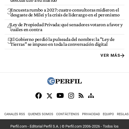
descuartizó a su marido
3
Encuesta rumbo a 2027: cuatro consultoras midieron el
desgaste de Milei y la crisis de liderazgo en el peronismo
4
Ley de Propiedad Privada: qué senadores votaron a favor y
cuáles en contra
5
El Gobierno perdió la pulseada del nombre: la "Ley de
Tierras" se impuso en toda la conversación digital
VER MÁS
CANALES RSS
QUIENES SOMOS
CONTÁCTENOS
PRIVACIDAD
EQUIPO
REGLAS
Perfil.com - Editorial Perfil S.A.
| © Perfil.com 2006-2026 - Todos los