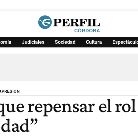
nomía
Judiciales
Sociedad
Cultura
Espectácul
Política
Pymes
Salud
Internacional
Clima
Deportes
Business
Noticias
Caras
EXPRESIÓN
que repensar el rol
edad”