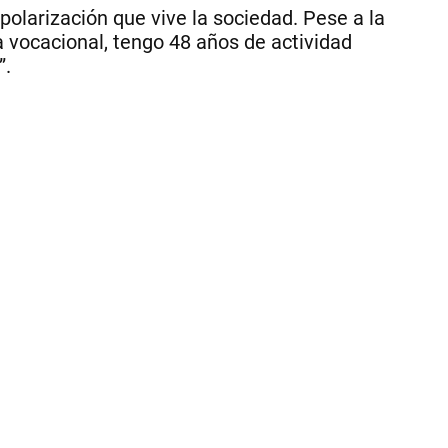
el
polarización que vive la sociedad. Pese a la
pr
 vocacional, tengo 48 años de actividad
|
Fe
”.
Ro
B