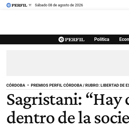
sábado 08 de agosto de 2026
Últimas noticias
Política
Eco
Inicio
Ahora
Opinión
Cultura
Arte
Educación
Videos
Córdoba
Reperfilar
Diario del Juicio
CÓRDOBA
PREMIOS PERFIL CÓRDOBA / RUBRO: LIBERTAD DE 
Sagristani: “Hay 
dentro de la soci