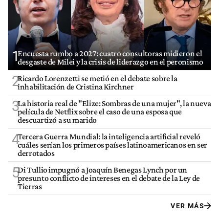
1
Encuesta rumbo a 2027: cuatro consultoras midieron el
desgaste de Milei y la crisis de liderazgo en el peronismo
2
Ricardo Lorenzetti se metió en el debate sobre la
inhabilitación de Cristina Kirchner
3
La historia real de "Elize: Sombras de una mujer", la nueva
película de Netflix sobre el caso de una esposa que
descuartizó a su marido
4
Tercera Guerra Mundial: la inteligencia artificial reveló
cuáles serían los primeros países latinoamericanos en ser
derrotados
5
Di Tullio impugnó a Joaquín Benegas Lynch por un
presunto conflicto de intereses en el debate de la Ley de
Tierras
VER MÁS