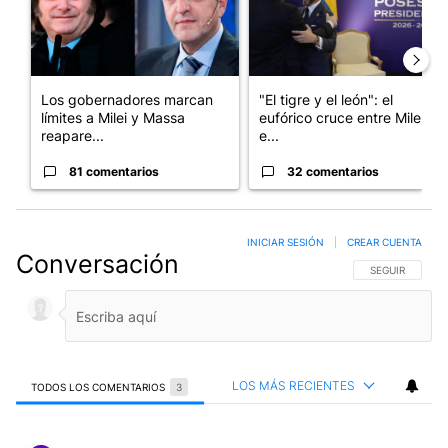
Los gobernadores marcan
"El tigre y el león": el
límites a Milei y Massa
eufórico cruce entre Milei y
reapare...
e...
81 comentarios
32 comentarios
INICIAR SESIÓN
|
CREAR CUENTA
Conversación
SIGA ESTA CO
SEGUIR
LOS MÁS RECIENTES
TODOS LOS COMENTARIOS
3
Todos los comentarios
Comentario de Max Damage.
Max Damage
23 DE FEBRERO DE 2025
MD