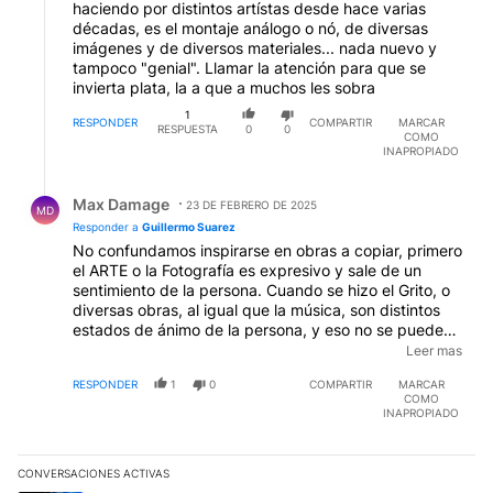
décadas, es el montaje análogo o nó, de diversas
imágenes y de diversos materiales... nada nuevo y
tampoco "genial". Llamar la atención para que se
invierta plata, la a que a muchos les sobra
1
RESPONDER
COMPARTIR
MARCAR
RESPUESTA
0
0
COMO
INAPROPIADO
Respuesta de Max Damage.
Max Damage
23 DE FEBRERO DE 2025
MD
Responder a
Guillermo Suarez
No confundamos inspirarse en obras a copiar, primero
el ARTE o la Fotografía es expresivo y sale de un
sentimiento de la persona. Cuando se hizo el Grito, o
diversas obras, al igual que la música, son distintos
estados de ánimo de la persona, y eso no se puede
replicar y la IA no lo puede hacer. ¿Nirvana toda su
Leer mas
música que era? lo que sentía el cantante, y eso la IA
RESPONDER
1
0
COMPARTIR
MARCAR
no lo puede replicar porque no siente.
COMO
INAPROPIADO
CONVERSACIONES ACTIVAS
Este listado muestra los artículos con más comentarios en los últim
Un artículo de tendencia con el título "Los gobernadores marcan l
Los gobernadores marcan límites a Milei y Massa