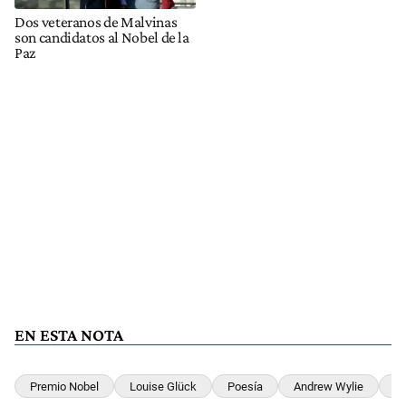
Dos veteranos de Malvinas
son candidatos al Nobel de la
Paz
EN ESTA NOTA
Premio Nobel
Louise Glück
Poesía
Andrew Wylie
B