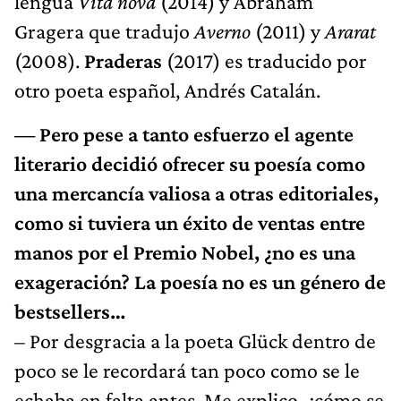
lengua
Vita nova
(2014) y Abraham
Gragera que tradujo
Averno
(2011) y
Ararat
(2008).
Praderas
(2017) es traducido por
otro poeta español, Andrés Catalán.
— Pero pese a tanto esfuerzo el agente
literario decidió ofrecer su poesía como
una mercancía valiosa a otras editoriales,
como si tuviera un éxito de ventas entre
manos por el Premio Nobel, ¿no es una
exageración? La poesía no es un género de
bestsellers…
– Por desgracia a la poeta Glück dentro de
poco se le recordará tan poco como se le
echaba en falta antes. Me explico, ¿cómo se