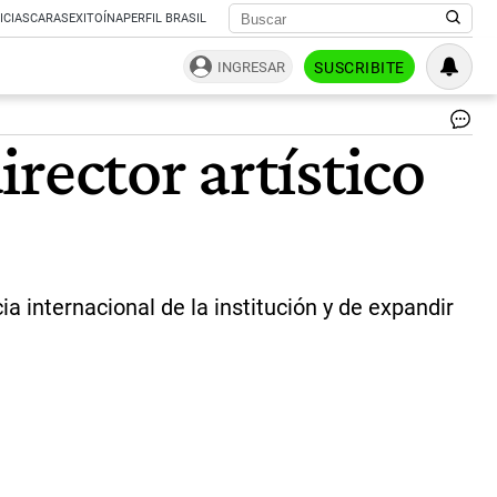
ICIAS
CARAS
EXITOÍNA
PERFIL BRASIL
INGRESAR
SUSCRIBITE
Ro
rector artístico
Mo
nu
dir
art
del
Ma
|
Cor
 internacional de la institución y de expandir
El
Mu
del
Bar