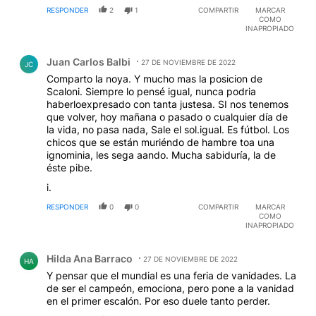
RESPONDER
2
1
COMPARTIR
MARCAR
COMO
INAPROPIADO
Comentario de Juan Carlos Balbi.
Juan Carlos Balbi
27 DE NOVIEMBRE DE 2022
JC
Comparto la noya. Y mucho mas la posicion de
Scaloni. Siempre lo pensé igual, nunca podria
haberloexpresado con tanta justesa. SI nos tenemos
que volver, hoy mañana o pasado o cualquier día de
la vida, no pasa nada, Sale el sol.igual. Es fútbol. Los
chicos que se están muriéndo de hambre toa una
ignominia, les sega aando. Mucha sabiduría, la de
éste pibe.
i.
RESPONDER
0
0
COMPARTIR
MARCAR
COMO
INAPROPIADO
Comentario de Hilda Ana Barraco.
Hilda Ana Barraco
27 DE NOVIEMBRE DE 2022
HA
Y pensar que el mundial es una feria de vanidades. La
de ser el campeón, emociona, pero pone a la vanidad
en el primer escalón. Por eso duele tanto perder.