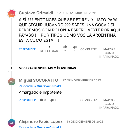
Comentario de Gustavo Grimaldi.
Gustavo Grimaldi
27 DE NOVIEMBRE DE 2022
GG
A SÍ ??? ENTONCES QUE SE RETIREN Y LISTO PARA
QUE SEGUIR JUGANDO ??? SABÉS UNA COSA ? SI
PERDEMOS CON POLONIA ESPERO VERTE POR AQUI
PAYASO !!!! POR TIPOS COMO VOS LA ARGENTINA
ESTA COMO ESTÁ !!!!
3
RESPONDER
COMPARTIR
MARCAR
RESPUESTAS
2
1
COMO
INAPROPIADO
1 respuesta más antiguas
MOSTRAR RESPUESTAS MÁS ANTIGUAS
1
Respuesta de Miguel SOCORATTO.
Miguel SOCORATTO
27 DE NOVIEMBRE DE 2022
MS
Responder a
Gustavo Grimaldi
Amargado e impotente
RESPONDER
0
1
COMPARTIR
MARCAR
COMO
INAPROPIADO
Respuesta de Alejandro Fabio Lopez.
Alejandro Fabio Lopez
19 DE DICIEMBRE DE 2022
AF
Responder a
Gustavo Grimaldi