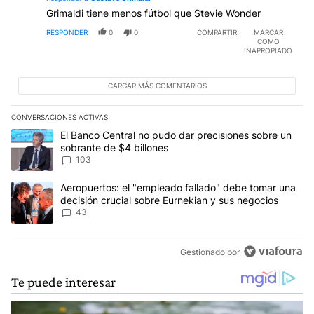
Grimaldi tiene menos fútbol que Stevie Wonder
RESPONDER
0
0
COMPARTIR
MARCAR
COMO
INAPROPIADO
CARGAR MÁS COMENTARIOS
CONVERSACIONES ACTIVAS
Este listado muestra los artículos con más comentarios en los últim
Un artículo de tendencia con el título "El Banco Central no pudo 
El Banco Central no pudo dar precisiones sobre un
sobrante de $4 billones
103
Un artículo de tendencia con el título "Aeropuertos: el "empleado
Aeropuertos: el "empleado fallado" debe tomar una
decisión crucial sobre Eurnekian y sus negocios
43
Gestionado por