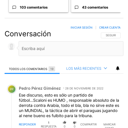
103 comentarios
43 comentarios
INICIAR SESIÓN
|
CREAR CUENTA
Conversación
SIGA ESTA CO
SEGUIR
LOS MÁS RECIENTES
TODOS LOS COMENTARIOS
19
Todos los comentarios
Comentario de Pedro Pérez Giménez.
Pedro Pérez Giménez
28 DE NOVIEMBRE DE 2022
PP
Ese discurso, esto es sólo un partido de
fútbol...Scaloni es HUMO , responsable absoluto de la
derrota contra Arabia, todo el bla, bla no sirve este es
un MUNDIAL, la táctica de abrir el paraguas jugando
al nene bueno es fulbito para la tribuna.
1
RESPONDER
COMPARTIR
MARCAR
RESPUESTA
0
0