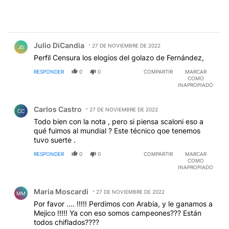
Comentario de Julio DiCandia.
Julio DiCandia
27 DE NOVIEMBRE DE 2022
JD
Perfil Censura los elogios del golazo de Fernández,
RESPONDER
0
0
COMPARTIR
MARCAR
COMO
INAPROPIADO
Comentario de Carlos Castro.
Carlos Castro
27 DE NOVIEMBRE DE 2022
CC
Todo bien con la nota , pero si piensa scaloni eso a
qué fuimos al mundial ? Este técnico qoe tenemos
tuvo suerte .
RESPONDER
0
0
COMPARTIR
MARCAR
COMO
INAPROPIADO
Comentario de Maria Moscardi.
Maria Moscardi
27 DE NOVIEMBRE DE 2022
MM
Por favor .... !!!!! Perdimos con Arabia, y le ganamos a
Mejico !!!!! Ya con eso somos campeones??? Están
todos chiflados????