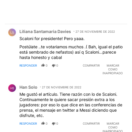
Comentario de Liliana Santamaria Davies.
Liliana Santamaria Davies
27 DE NOVIEMBRE DE 2022
LS
Scaloni for presidente! Pero yaaa.
Postúlate ..te votariamos muchos .( Bah, igual el patio
está sembrado de nefastos) así q Scaloni...parece
hasta honesto y cabal
RESPONDER
0
0
COMPARTIR
MARCAR
COMO
INAPROPIADO
Comentario de Han Solo.
Han Solo
27 DE NOVIEMBRE DE 2022
HS
Me gustó el artículo. Tiene razón con lo de Scaloni.
Continuamente le quiere sacar presión extra a los
jugadores: por eso lo que dice en las conferencias de
prensa, el mensaje en twitter a Messi diciendo que
disfrute, etc.
RESPONDER
0
0
COMPARTIR
MARCAR
COMO
INAPROPIADO