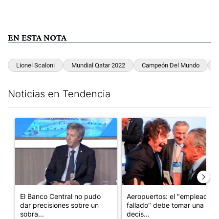
EN ESTA NOTA
Lionel Scaloni
Mundial Qatar 2022
Campeón Del Mundo
Noticias en Tendencia
Este listado muestra los artículos con más comentarios en los últim
Un artículo de tendencia con el título "El Banco Central no pud
Un artículo de tendencia con e
El Banco Central no pudo
Aeropuertos: el "empleado
dar precisiones sobre un
fallado" debe tomar una
sobra...
decis...