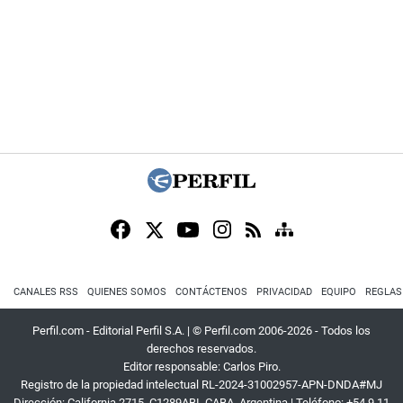
CANALES RSS
QUIENES SOMOS
CONTÁCTENOS
PRIVACIDAD
EQUIPO
REGLAS
Perfil.com - Editorial Perfil S.A.
| © Perfil.com 2006-2026 - Todos los
derechos reservados.
Editor responsable: Carlos Piro.
Registro de la propiedad intelectual RL-2024-31002957-APN-DNDA#MJ
Dirección:
California 2715
,
C1289ABI
,
CABA, Argentina
| Teléfono:
+54 9 11