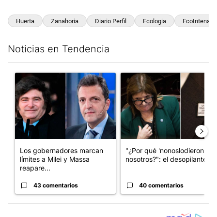
Huerta
Zanahoria
Diario Perfil
Ecologia
EcoIntensa
Noticias en Tendencia
Este listado muestra los artículos con más comentarios en los últim
Un artículo de tendencia con el título "Los gobernadores marcan
Un artículo de tendencia con e
Los gobernadores marcan
"¿Por qué 'nonoslodieron' a
límites a Milei y Massa
nosotros?": el desopilante ...
reapare...
43 comentarios
40 comentarios