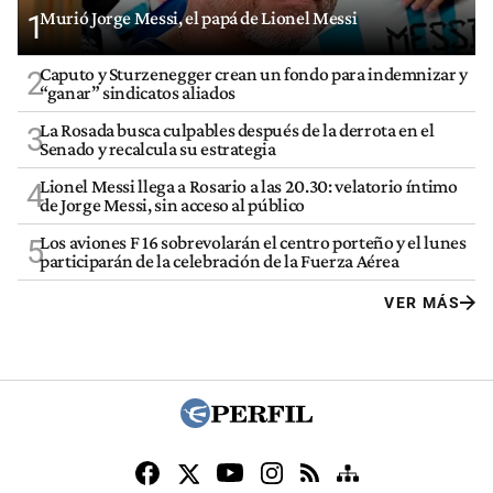
Murió Jorge Messi, el papá de Lionel Messi
1
Caputo y Sturzenegger crean un fondo para indemnizar y
2
“ganar” sindicatos aliados
La Rosada busca culpables después de la derrota en el
3
Senado y recalcula su estrategia
Lionel Messi llega a Rosario a las 20.30: velatorio íntimo
4
de Jorge Messi, sin acceso al público
Los aviones F 16 sobrevolarán el centro porteño y el lunes
5
participarán de la celebración de la Fuerza Aérea
VER MÁS