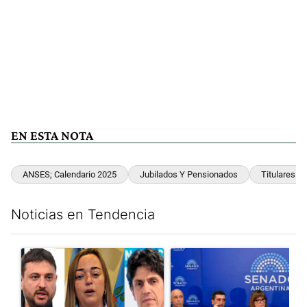
EN ESTA NOTA
ANSES; Calendario 2025
Jubilados Y Pensionados
Titulares 
Noticias en Tendencia
Este listado muestra los artículos con más comentarios en los últim
Un artículo de tendencia con el título "Grabois, Moreau y Loust
Un artículo de tendencia con e