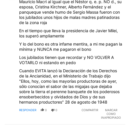
Mauricio Macri al igual que el Néstor q. e. p. NO d., su
esposa, Cristina Kirchner, Alberto Fernández y el
panqueque vende humo de Sergio Massa fueron con
los jubilados unos hijos de malas madres patinadoras
de la zona roja
En el tiempo que lleva la presidencia de Javier Milei,
los superó ampliamente
Y lo del bono es otra infame mentira, a mi me pagan la
mínima y NUNCA me pagaron el bono
Los jubilados tienen que recordar y NO VOLVER A
VOTARLO ni estando en pedo
Cuando EVITA lanzó la Declaración de los Derechos
de la Ancianidad, en el Ministerio de Trabajo dijo
"Ellos, hoy, como las mayorías productoras de ayer,
sólo conocían el sabor de las migajas que dejaba
sobre la tierra el perenne banquete de los poderosos
ensoberbecidos y olvidados de Dios y de sus
hermanos productores" 28 de agosto de 1948
RESPONDER
0
0
COMPARTIR
MARCAR
COMO
INAPROPIADO