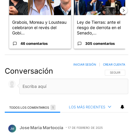
Grabois, Moreau y Lousteau
Ley de Tierras: ante el
celebraron el revés del
riesgo de derrota en el
Gobi...
Senado,...
46 comentarios
305 comentarios
INICIAR SESIÓN
|
CREAR CUENTA
Conversación
SIGA ESTA CO
SEGUIR
LOS MÁS RECIENTES
TODOS LOS COMENTARIOS
1
Todos los comentarios
Comentario de Jose Maria Martoccia.
Jose Maria Martoccia
17 DE FEBRERO DE 2025
JM