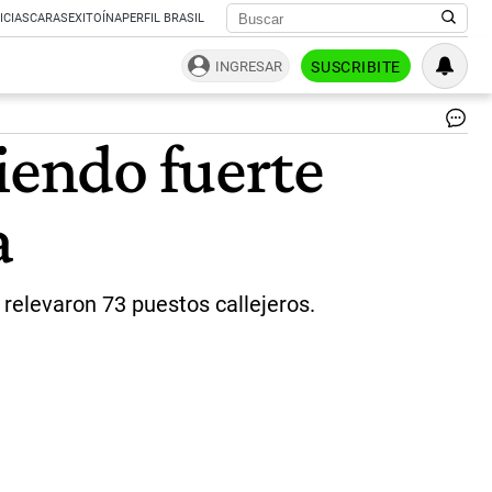
ICIAS
CARAS
EXITOÍNA
PERFIL BRASIL
INGRESAR
SUSCRIBITE
Ve
iendo fuerte
cal
|
ht
a
relevaron 73 puestos callejeros.